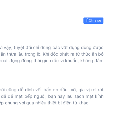
Chia sẻ
ò. Vì vậy, tuyệt đối chỉ dùng các vật dụng dùng được
n thừa lâu trong lò. Khí độc phát ra từ thức ăn bỏ
 hoạt động đồng thời gieo rắc vi khuẩn, không đảm
ời cũng dễ dính vết bẩn do dầu mỡ, gia vị rơi rớt
và đã để mặt bếp nguội, bạn hãy lau sạch mặt kính
chung với quá nhiều thiết bị điện tử khác.