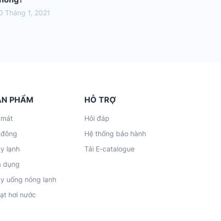
0 Tháng 1, 2021
ẢN PHẨM
HỖ TRỢ
 mát
Hỏi đáp
 đông
Hệ thống bảo hành
y lạnh
Tải E-catalogue
a dụng
y uống nóng lạnh
ạt hơi nước