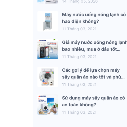
mùa hè 2026
14 Tháng 05, 2026
Máy nước uống nóng lạnh có
hao điện không?
11 Tháng 03, 2021
Giá máy nước uống nóng lạn
bao nhiêu, mua ở đâu tốt
nhất?
11 Tháng 03, 2021
Các gợi ý để lựa chọn máy
sấy quần áo nào tốt và phù
hợp nhất với gia đình bạn
11 Tháng 03, 2021
Sử dụng máy sấy quần áo có
an toàn không?
11 Tháng 03, 2021