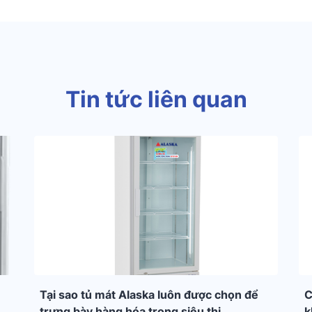
Tin tức liên quan
Tại sao tủ mát Alaska luôn được chọn để
C
trưng bày hàng hóa trong siêu thị
k