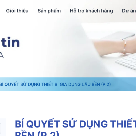
Giới thiệu
Sản phẩm
Hỗ trợ khách hàng
Dự án
BÍ QUYẾT SỬ DỤNG THIẾT BỊ GIA DỤNG LÂU BỀN (P.2)
BÍ QUYẾT SỬ DỤNG THIẾT
BỀN (P.2)