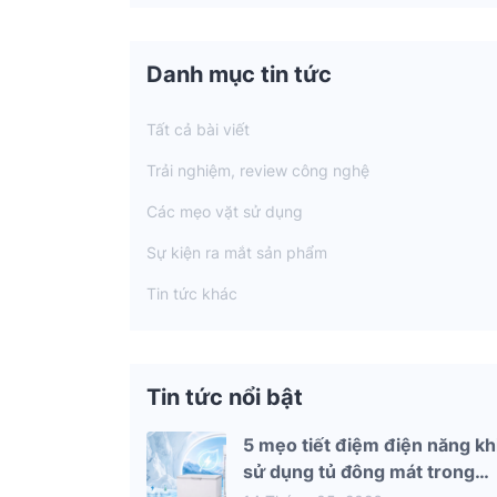
Danh mục tin tức
Tất cả bài viết
Trải nghiệm, review công nghệ
Các mẹo vặt sử dụng
Sự kiện ra mắt sản phẩm
Tin tức khác
Tin tức nổi bật
5 mẹo tiết điệm điện năng kh
sử dụng tủ đông mát trong