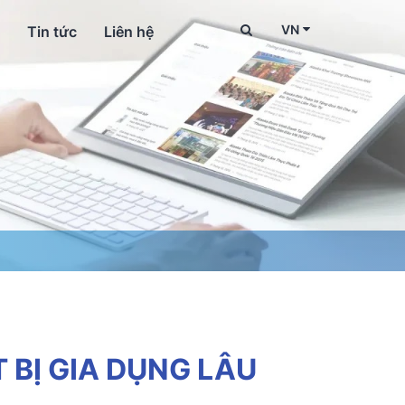
VN
Tin tức
Liên hệ
 BỊ GIA DỤNG LÂU