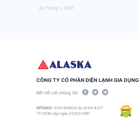
20 Tháng 1, 2021
CÔNG TY CỔ PHẦN ĐIỆN LẠNH GIA DỤN
Kết nối với chúng tôi:
GPDKKD
: 0301448525 do sở KH & ĐT
TP.HCM cấp ngày 03/03/1997