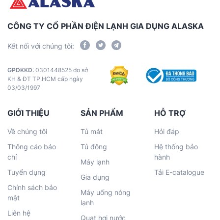
CÔNG TY CỔ PHẦN ĐIỆN LẠNH GIA DỤNG ALASKA
Kết nối với chúng tôi:
GPDKKD
: 0301448525 do sở
KH & ĐT TP.HCM cấp ngày
03/03/1997
GIỚI THIỆU
SẢN PHẨM
HỖ TRỢ
Về chúng tôi
Tủ mát
Hỏi đáp
Thông cáo báo
Tủ đông
Hệ thống bảo
chí
hành
Máy lạnh
Tuyển dụng
Tải E-catalogue
Gia dụng
Chính sách bảo
Máy uống nóng
mật
lạnh
Liên hệ
Quạt hơi nước