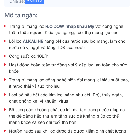
Chia sẻ:
Chia sẻ
Mô tả ngắn:
Trang bị màng lọc
R.O DOW
nhập khẩu Mỹ
với công nghệ
thẩm thấu ngược. Kiểu lọc ngang, tuổi thọ màng lọc cao
Lõi lọc
ALKALINE
nâng pH của nước sau lọc màng, làm cho
nước có vị ngọt và tăng TDS của nước
Công suất lọc 10L/h
Hoạt động hoàn toàn tự động với 9 cấp lọc, an toàn cho sức
khỏe
Trang bị màng lọc công nghệ hiện đại mang lại hiệu suất cao,
ít nước thải và tuổi thọ lâu
Loại bỏ hầu hết các kim loại nặng như chì (Pb), thủy ngân,
chất phóng xạ, vi khuẩn, virus
Bổ sung các khoáng chất có lợi hòa tan trong nước giúp cơ
thể dễ dàng hấp thụ làm tăng sức đề kháng giúp cơ thể
mạnh khỏe và kéo dài tuổi thọ hơn
Nguồn nước sau khi lọc được đã được kiểm định chất lượng