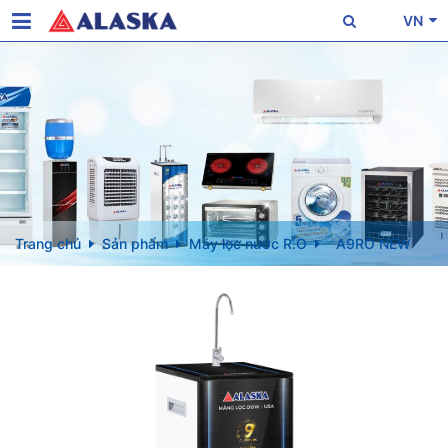
VN
Trang chủ
Sản phẩm
Máy lọc nước R.O
A9RO NEW