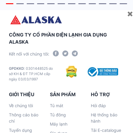
màng, làm cho nước có vị ngọt và tăng TDS
của nước Công suất lọc 10L/h Hoạt động
hoàn toàn tự động với 9 cấp lọc, an toàn […]
CÔNG TY CỔ PHẦN ĐIỆN LẠNH GIA DỤNG
ALASKA
Kết nối với chúng tôi:
GPDKKD
: 0301448525 do
sở KH & ĐT TP.HCM cấp
ngày 03/03/1997
GIỚI THIỆU
SẢN PHẨM
HỖ TRỢ
Về chúng tôi
Tủ mát
Hỏi đáp
Thông cáo báo
Tủ đông
Hệ thống bảo
chí
hành
Máy lạnh
Tuyển dụng
Tải E-catalogue