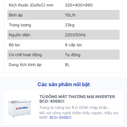
Kích thước (DxRxC) mm
320x400x990
Bình áp
10L/h
Trọng lượng
23kg
Nguồn điện
220V/50Hz
Bộ lọc
9 cấp lọc
Cơ chế hoạt động
Tự động
Dung tích bình áp
8L
Các sản phẩm nổi bật
TỦ ĐÔNG MÁT THƯƠNG MẠI INVERTER
BCD-4568CI
Trang bị màng lọc R.O DOW nhập khẩu
Mỹ với công nghệ thẩm thấu ngược. Kiểu lọc
MSP:
BCD-4568CI
ngang, tuổi thọ màng lọc cao Lõi
lọc ALKALINE nâng pH của nước sau lọc