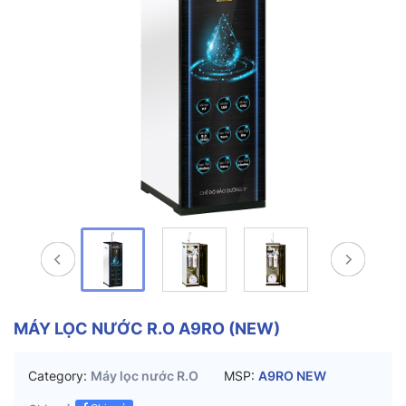
MÁY LỌC NƯỚC R.O A9RO (NEW)
Category:
Máy lọc nước R.O
MSP:
A9RO NEW