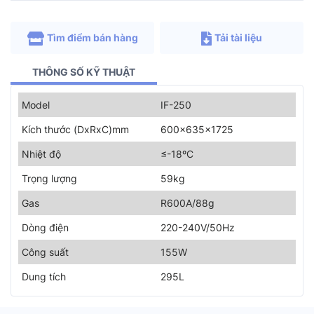
Tìm điểm bán hàng
Tải tài liệu
THÔNG SỐ KỸ THUẬT
Model
IF-250
Kích thước (DxRxC)mm
600x635x1725
Nhiệt độ
≤-18ºC
Trọng lượng
59kg
Gas
R600A/88g
Dòng điện
220-240V/50Hz
Công suất
155W
Dung tích
295L