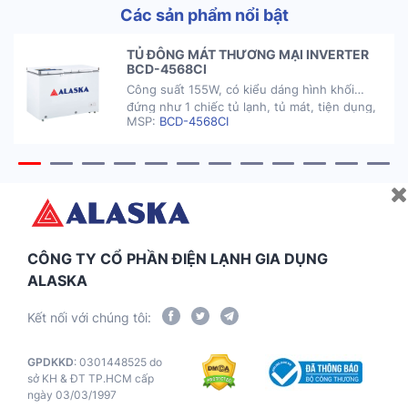
Các sản phẩm nổi bật
TỦ ĐÔNG MÁT THƯƠNG MẠI INVERTER
BCD-4568CI
Công suất 155W, có kiểu dáng hình khối
đứng như 1 chiếc tủ lạnh, tủ mát, tiện dụng,
MSP:
BCD-4568CI
thẩm mỹ cao.
CÔNG TY CỔ PHẦN ĐIỆN LẠNH GIA DỤNG
ALASKA
Kết nối với chúng tôi:
GPDKKD
: 0301448525 do
sở KH & ĐT TP.HCM cấp
ngày 03/03/1997