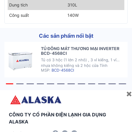
Dung tích
310L
Công suất
140W
Các sản phẩm nổi bật
TỦ ĐÔNG MÁT THƯƠNG MẠI INVERTER
BCD-4568CI
Tủ có 3 hộc (1 lớn 2 nhỏ) , 3 vỉ kiếng, 1 vỉ
nhựa không kiếng và 2 hộc cửa Tính
MSP:
BCD-4568CI
năng không đóng tuyết giúp bạn không phải
tốn thời gian để rã đông Sử dụng công nghệ
INVERTER, tiết kiệm điện năng Tính năng
ECO Function giúp tiết kiệm điện năng hiệu
quả Sử […]
CÔNG TY CỔ PHẦN ĐIỆN LẠNH GIA DỤNG
ALASKA