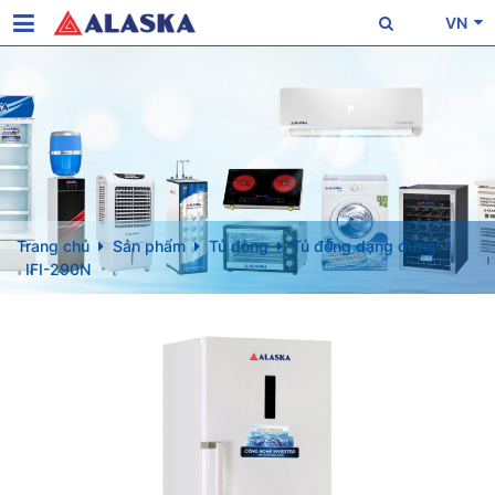
VN
Trang chủ
Sản phẩm
Tủ đông
Tủ đông dạng đứng
IFI-290N