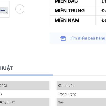
MIỀN BẮC
Đa
MIỀN TRUNG
Đa
MIỀN NAM
Đa
Tìm điểm bán hàng
THUẬT
00CI
Kích thước
ºC
Trọng lượng
40V/50Hz
Gas