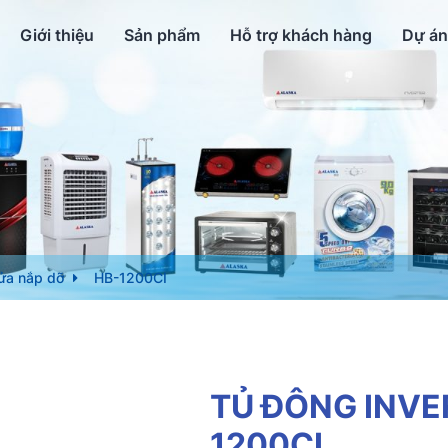
Giới thiệu
Sản phẩm
Hỗ trợ khách hàng
Dự án
ửa nắp dỡ
HB-1200CI
TỦ ĐÔNG INVE
1200CI