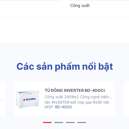
Công suất
Các sản phẩm nổi bật
TỦ ĐÔNG INVERTER BD-400CI
Công suất 245Wx2 Công nghệ biến
tần INVERTER kết hợp gas R290 tiết
MSP:
BD-400CI
kiệm điện năng Dàn lạnh ống đồng
nhanh lạnh, siêu bền Tủ có khóa an
toàn Tủ được trang bị 8 bánh xe Tủ
đông có thời gian bảo hành 2 năm GIÁ
GIÁ