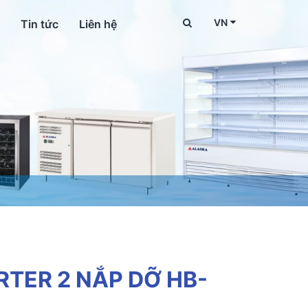
VN
Tin tức
Liên hệ
RTER 2 NẮP DỠ HB-