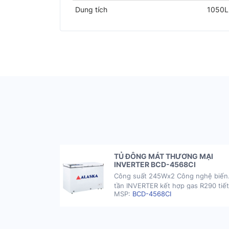
Dung tích
1050L
G LẠNH R-
TỦ ĐÔNG MÁT THƯƠNG MẠI
INVERTER BCD-4568CI
 nghệ biến
Công suất 245Wx2 Công nghệ biến
s R290 tiết
tần INVERTER kết hợp gas R290 tiết
MSP:
BCD-4568CI
 ống đồng
kiệm điện năng Dàn lạnh ống đồng
có khóa an
nhanh lạnh, siêu bền Tủ có khóa an
bánh xe Tủ
toàn Tủ được trang bị 8 bánh xe Tủ
ành 2 năm GIÁ
đông có thời gian bảo hành 2 năm 