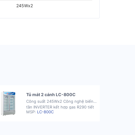
245Wx2
Tủ mát 2 cánh LC-800C
Công suất 245Wx2 Công nghệ biến
tần INVERTER kết hợp gas R290 tiết
MSP:
LC-800C
kiệm điện năng Dàn lạnh ống đồng
nhanh lạnh, siêu bền Tủ có khóa an
toàn Tủ được trang bị 8 bánh xe Tủ
đông có thời gian bảo hành 2 năm GIÁ