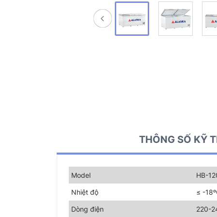
THÔNG SỐ KỸ 
Model
HB-12
Nhiệt độ
≤ -18
Dòng điện
220-2