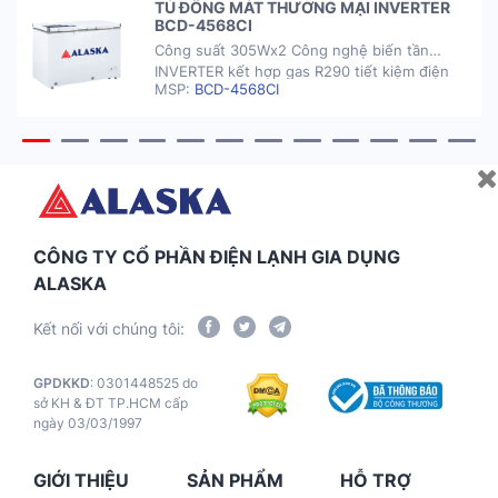
TỦ ĐÔNG MÁT THƯƠNG MẠI INVERTER
BCD-4568CI
Công suất 305Wx2 Công nghệ biến tần
INVERTER kết hợp gas R290 tiết kiệm điện
MSP:
BCD-4568CI
năng Dàn lạnh ống đồng nhanh lạnh, siêu
bền Tủ có khóa an toàn Tủ được trang bị 8
bánh xe Tủ đông có thời gian bảo hành 2
năm GIÁ CHÍNH HÃNG MIỀN BẮC Đang
cập nhật MIỀN TRUNG […]
CÔNG TY CỔ PHẦN ĐIỆN LẠNH GIA DỤNG
ALASKA
Kết nối với chúng tôi:
GPDKKD
: 0301448525 do
sở KH & ĐT TP.HCM cấp
ngày 03/03/1997
GIỚI THIỆU
SẢN PHẨM
HỖ TRỢ