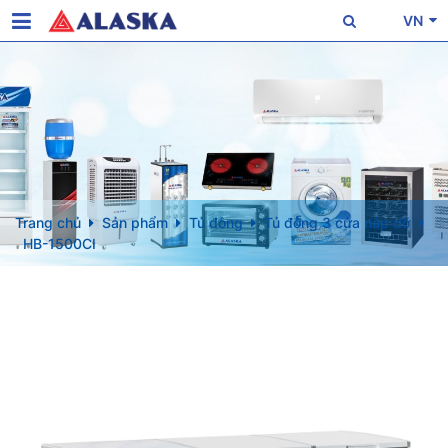
VN
Trang chủ
Sản phẩm
Tủ đông
Tủ đông 3 cửa nắp dỡ
HB-1500CI