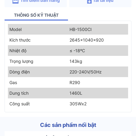
Tìm điểm bán hàng
Tải tài liệu
THÔNG SỐ KỸ THUẬT
Model
HB-1500CI
Kích thước
2645x1040x920
Nhiệt độ
≤ -18ºC
Trọng lượng
143kg
Dòng điện
220-240V/50Hz
Gas
R290
Dung tích
1460L
Công suất
305Wx2
Các sản phẩm nổi bật