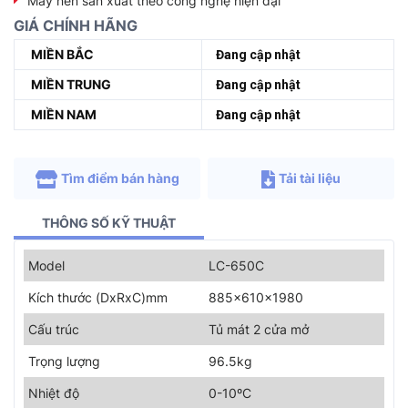
Máy nén sản xuất theo công nghệ hiện đại
GIÁ CHÍNH HÃNG
MIỀN BẮC
Đang cập nhật
MIỀN TRUNG
Đang cập nhật
MIỀN NAM
Đang cập nhật
Tìm điểm bán hàng
Tải tài liệu
THÔNG SỐ KỸ THUẬT
Model
LC-650C
Kích thước (DxRxC)mm
885x610x1980
Cấu trúc
Tủ mát 2 cửa mở
Trọng lượng
96.5kg
Nhiệt độ
0-10ºC