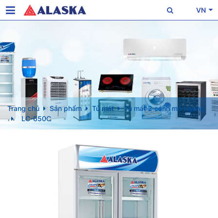
VN
Trang chủ
Sản phẩm
Tủ mát
Tủ mát 2 cánh mở ngang
LC-650C