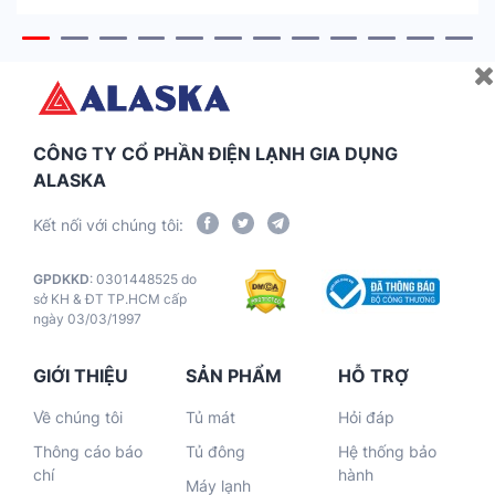
CÔNG TY CỔ PHẦN ĐIỆN LẠNH GIA DỤNG
ALASKA
Kết nối với chúng tôi:
GPDKKD
: 0301448525 do
sở KH & ĐT TP.HCM cấp
ngày 03/03/1997
GIỚI THIỆU
SẢN PHẨM
HỖ TRỢ
Về chúng tôi
Tủ mát
Hỏi đáp
Thông cáo báo
Tủ đông
Hệ thống bảo
chí
hành
Máy lạnh