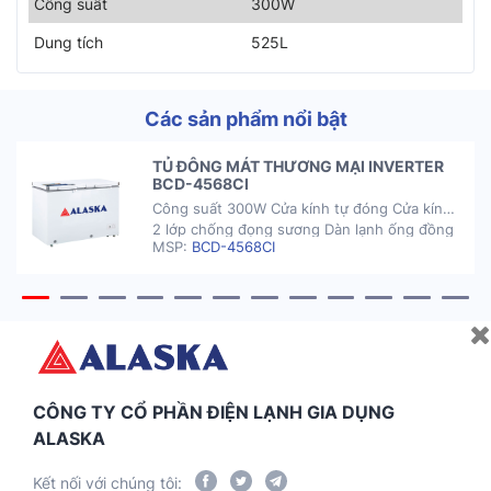
Công suất
300W
Dung tích
525L
Các sản phẩm nổi bật
TỦ ĐÔNG MÁT THƯƠNG MẠI INVERTER
BCD-4568CI
Công suất 300W Cửa kính tự đóng Cửa kính
2 lớp chống đọng sương Dàn lạnh ống đồng
MSP:
BCD-4568CI
nhanh lạnh, siêu bền Sử dụng công nghệ
INVERTER tiết kiệm điện Hệ thống đèn LED.
Tủ có khóa an toàn Hệ thống sưởi kính bằng
hơi nóng từ compressor Sử dụng gas R290,
tiết kiệm điện […]
CÔNG TY CỔ PHẦN ĐIỆN LẠNH GIA DỤNG
ALASKA
Kết nối với chúng tôi: