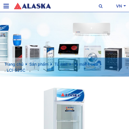
VN
Trang chủ
Sản phẩm
Tủ mát
Tủ mát 1 cửa
LCI-525C