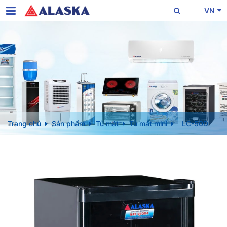
VN
Trang chủ
Sản phẩm
Tủ mát
Tủ mát mini
LC-50D