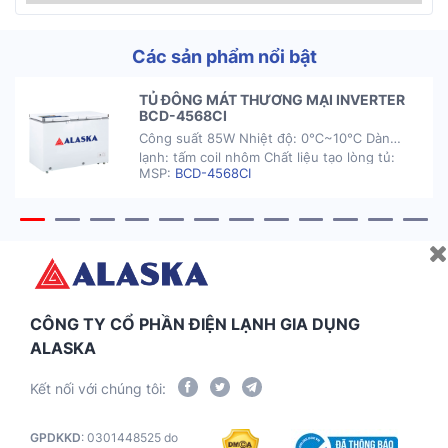
Các sản phẩm nổi bật
TỦ ĐÔNG MÁT THƯƠNG MẠI INVERTER
BCD-4568CI
Công suất 85W Nhiệt độ: 0℃~10℃ Dàn
lạnh: tấm coil nhôm Chất liệu tạo lòng tủ:
MSP:
BCD-4568CI
nhựa HIPS Cửa kính 2 lớp chống đọng sương
Sử dụng gas R600A, tiết kiệm điện năng
Chân tủ có thể điều chỉnh chiều cao Tủ hoạt
động tốt, nhiệt độ ổn định trong môi trường
nhiệt độ 37℃. […]
CÔNG TY CỔ PHẦN ĐIỆN LẠNH GIA DỤNG
ALASKA
Kết nối với chúng tôi:
GPDKKD
: 0301448525 do