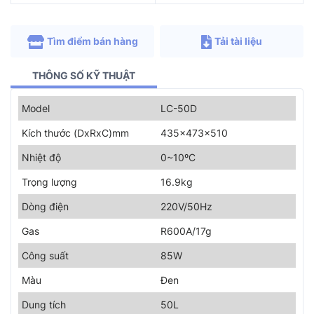
Tìm điểm bán hàng
Tải tài liệu
THÔNG SỐ KỸ THUẬT
Model
LC-50D
Kích thước (DxRxC)mm
435x473x510
Nhiệt độ
0~10ºC
Trọng lượng
16.9kg
Dòng điện
220V/50Hz
Gas
R600A/17g
Công suất
85W
Màu
Đen
Dung tích
50L