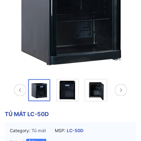
TỦ MÁT LC-50D
Category:
Tủ mát
MSP:
LC-50D