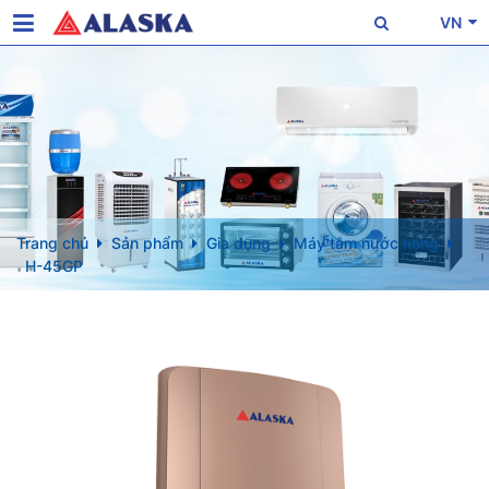
VN
Trang chủ
Sản phẩm
Gia dụng
Máy tắm nước nóng
H-45GP