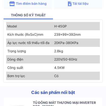
Tìm điểm bán hàng
Tải tài liệu
THÔNG SỐ KỸ THUẬT
Model
H-45GP
Kích thước (RxSxC)mm
239x99x392mm
Áp lực nước tối thiểu-tối đa
20KPa-380KPa
Trọng lượng
2.8kg
Dòng điện
220V/50-60Hz
Công suất
4.5KW
Bơm trợ lực
Có
Các sản phẩm nổi bật
TỦ ĐÔNG MÁT THƯƠNG MẠI INVERTER