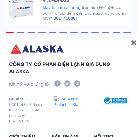
BCD-4568CI
Máy tắm nước nóng
trực tiếp H-45GP có
bơm trợ lực, đem đến cho người dùng sự an
MSP:
BCD-4568CI
tâm và tin cậy với bộ phận chống rò rĩ điện,
an toàn ELCB chống giật.
CÔNG TY CỔ PHẦN ĐIỆN LẠNH GIA DỤNG
ALASKA
Kết nối với chúng tôi:
GPDKKD
:
0301448525 do sở
KH & ĐT TP.HCM
cấp ngày
03/03/1997
GIỚI THIỆU
SẢN PHẨM
HỖ TRỢ