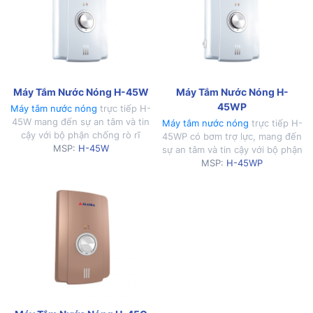
có thành phần nilong […]
Máy Tắm Nước Nóng H-45W
Máy Tắm Nước Nóng H-
45WP
Máy tắm nước nóng
trực tiếp H-
45W mang đến sự an tâm và tin
Máy tắm nước nóng
trực tiếp H-
cậy với bộ phận chống rò rĩ
45WP có bơm trợ lực, mang đến
điện, an toàn ELCB chống giật.
MSP:
H-45W
sự an tâm và tin cậy với bộ phận
chống rò rĩ điện, an toàn ELCB
MSP:
H-45WP
chống giật.