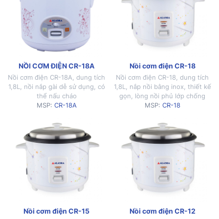
NỒI CƠM ĐIỆN CR-18A
Nồi cơm điện CR-18
Nồi cơm điện CR-18A, dung tích
Nồi cơm điện CR-18, dung tích
1,8L, nồi nắp gài dễ sử dụng, có
1,8L, nắp nồi bằng inox, thiết kế
thể nấu cháo
gọn, lòng nồi phủ lớp chống
MSP:
CR-18A
dính cao cấp
MSP:
CR-18
Nồi cơm điện CR-15
Nồi cơm điện CR-12