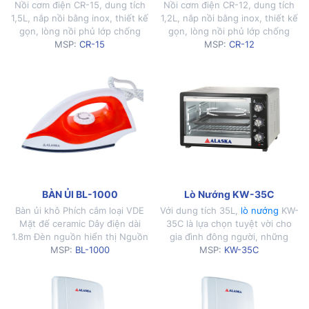
Nồi cơm điện CR-15, dung tích
Nồi cơm điện CR-12, dung tích
1,5L, nắp nồi bằng inox, thiết kế
1,2L, nắp nồi bằng inox, thiết kế
gọn, lòng nồi phủ lớp chống
gọn, lòng nồi phủ lớp chống
dính cao cấp
MSP:
CR-15
dính cao cấp
MSP:
CR-12
BÀN ỦI BL-1000
Lò Nướng KW-35C
Bàn ủi khô Phích cắm loại VDE
Với dung tích 35L,
lò nướng
KW-
Mặt đế ceramic Dây điện dài
35C là lựa chọn tuyệt vời cho
1.8m Đèn nguồn hiển thị Nguồn
gia đình đông người, những
điện 220-240V/ 50-60Hz Núm
MSP:
BL-1000
buổi chiêu đãi, họp mặt cùng bè
MSP:
KW-35C
vặn điều chỉnh nhiệt độ phù
bạn.
hợp cho từng loại quần áo khác
nhau 5 mức nhiệt độ dành riêng
cho từng loại vải: vải sợi – vải