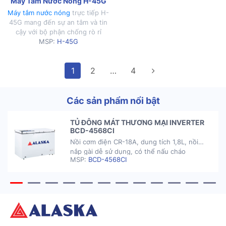
Máy Tắm Nước Nóng H-45G
Máy tắm nước nóng
trực tiếp H-
45G mang đến sự an tâm và tin
cậy với bộ phận chống rò rỉ
điện, an toàn ELCB chống giật.
MSP:
H-45G
1
2
…
4
Các sản phẩm nổi bật
TỦ ĐÔNG MÁT THƯƠNG MẠI INVERTER
BCD-4568CI
Nồi cơm điện CR-18A, dung tích 1,8L, nồi
nắp gài dễ sử dụng, có thể nấu cháo
MSP:
BCD-4568CI