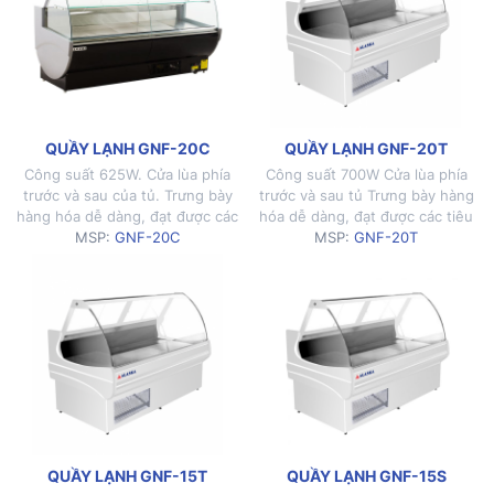
QUẦY LẠNH GNF-20C
QUẦY LẠNH GNF-20T
Công suất 625W. Cửa lùa phía
Công suất 700W Cửa lùa phía
trước và sau của tủ. Trưng bày
trước và sau tủ Trưng bày hàng
hàng hóa dễ dàng, đạt được các
hóa dễ dàng, đạt được các tiêu
tiêu chuẩn môi trường nghiêm
MSP:
GNF-20C
chuẩn môi trường nghiêm ngặt
MSP:
GNF-20T
ngặt của khách hàng. Công
của khách hàng Công nghệ
nghệ Châu Âu hiệu quả và đáng
Châu Âu hiệu quả và đáng tin
tin cậy. Gas R404a – chất làm
cậy Gas R404a – chất làm lạnh
lạnh thân thiện với môi trường.
thân thiện với môi trường Đèn
Đèn LED cho hiệu quả […]
LED cho hiệu quả hiển […]
QUẦY LẠNH GNF-15T
QUẦY LẠNH GNF-15S