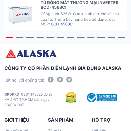
TỦ ĐÔNG MÁT THƯƠNG MẠI INVERTER
BCD-4568CI
Công suất 625W. Cửa lùa phía trước và sau
của tủ. Trưng bày hàng hóa dễ dàng, đạt
MSP:
BCD-4568CI
được các tiêu chuẩn môi trường nghiêm
ngặt của khách hàng. Công nghệ Châu Âu
hiệu quả và đáng tin cậy. Gas R404a – chất
làm lạnh thân thiện với môi trường. Đèn LED
cho hiệu quả […]
CÔNG TY CỔ PHẦN ĐIỆN LẠNH GIA DỤNG ALASKA
Kết nối với chúng tôi:
GPDKKD
: 0301448525 do sở
KH & ĐT TP.HCM cấp ngày
03/03/1997
GIỚI THIỆU
SẢN PHẨM
HỖ TRỢ
Về chúng tôi
Tủ mát
Hỏi đáp