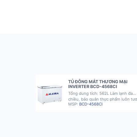
G LẠNH R-
TỦ ĐÔNG MÁT THƯƠNG MẠI
INVERTER BCD-4568CI
m lạnh đa
Tổng dung tích: 562L Làm lạnh đa
ẩm luôn tươi
chiều, bảo quản thực phẩm luôn tươ
MSP:
BCD-4568CI
 ngoài tủ giúp
ngon. Ngăn lấy nước bên ngoài tủ g
dàng, nhanh
người dùng thao tác dễ dàng, nhan
c đỡ được
chóng. Khay kính chịu lực đỡ được
 lượng lớn mà
lượng thực phẩm có khối lượng lớn 
không sợ nứt vỡ