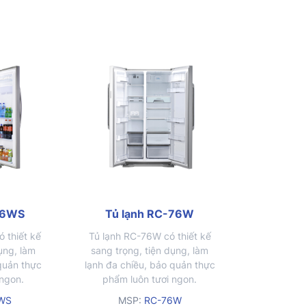
phẩm có
được lượng thực phẩm có
 không sợ
khối lượng lớn mà không sợ
nứt vỡ
76WS
Tủ lạnh RC-76W
 thiết kế
Tủ lạnh RC-76W có thiết kế
ụng, làm
sang trọng, tiện dụng, làm
 quản thực
lạnh đa chiều, bảo quản thực
 ngon.
phẩm luôn tươi ngon.
WS
MSP:
RC-76W