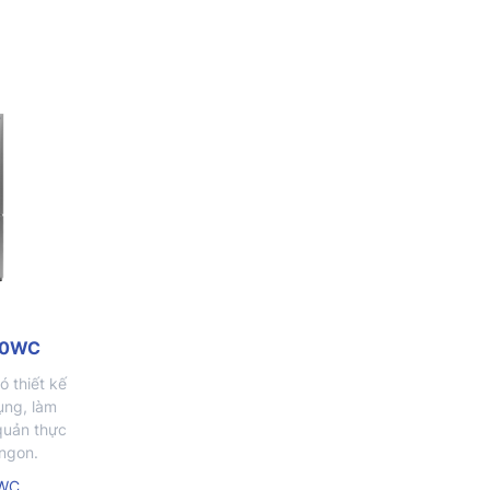
70WC
 thiết kế
ụng, làm
 quản thực
 ngon.
WC