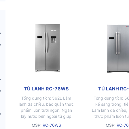
TỦ LẠNH RC-76WS
TỦ LẠNH RC
Tổng dung tích: 562L Làm
Tổng dung tích: 5
lạnh đa chiều, bảo quản thực
kế sang trọng, ti
phẩm luôn tươi ngon. Ngăn
Làm lạnh đa chiều,
lấy nước bên ngoài tủ giúp
thực phẩm luôn tư
người dùng thao tác dễ
Khay kệ và ngăn c
MSP:
RC-76WS
MSP:
RC-7
dàng, nhanh chóng. Khay
lợi. Khay kính chị