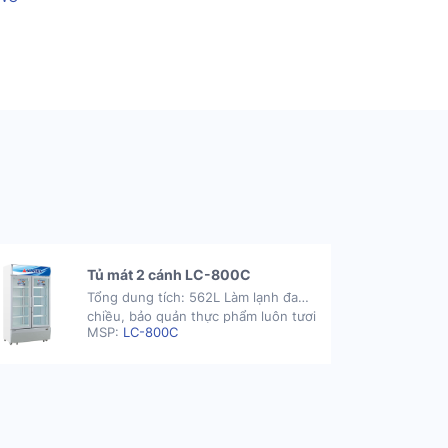
Tủ mát 2 cánh LC-800C
Tổng dung tích: 562L Làm lạnh đa
chiều, bảo quản thực phẩm luôn tươi
MSP:
LC-800C
ngon. Ngăn lấy nước bên ngoài tủ giúp
người dùng thao tác dễ dàng, nhanh
chóng. Khay kính chịu lực đỡ được
lượng thực phẩm có khối lượng lớn mà
không sợ nứt vỡ