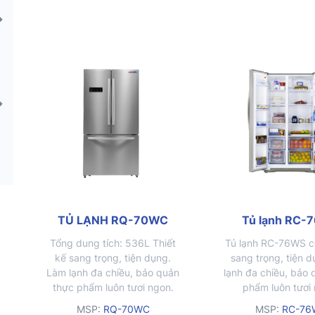
kính chịu lực đỡ được lượng
được lượng thực 
thực phẩm có khối lượng lớn
khối lượng lớn mà
mà không sợ nứt vỡ
nứt vỡ
TỦ LẠNH RQ-70WC
Tủ lạnh RC-
Tổng dung tích: 536L Thiết
Tủ lạnh RC-76WS có
kế sang trọng, tiện dụng.
sang trọng, tiện d
Làm lạnh đa chiều, bảo quản
lạnh đa chiều, bảo
thực phẩm luôn tươi ngon.
phẩm luôn tươi
Khay kệ và ngăn chứa tiện
MSP:
RQ-70WC
MSP:
RC-76