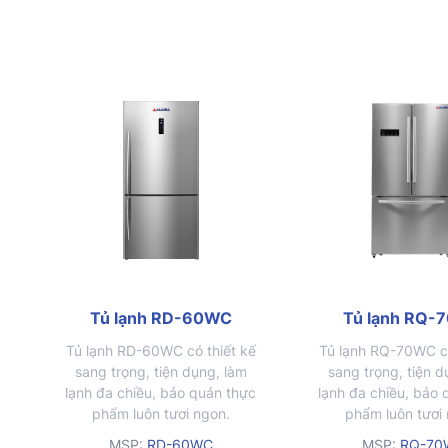
lợi. Khay kính chịu lực đỡ
được lượng thực phẩm có
khối lượng lớn mà không sợ
nứt vỡ
Tủ lạnh RD-60WC
Tủ lạnh RQ-
Tủ lạnh RD-60WC có thiết kế
Tủ lạnh RQ-70WC có
sang trọng, tiện dụng, làm
sang trọng, tiện d
lạnh đa chiều, bảo quản thực
lạnh đa chiều, bảo
phẩm luôn tươi ngon.
phẩm luôn tươi
MSP:
RD-60WC
MSP:
RQ-70