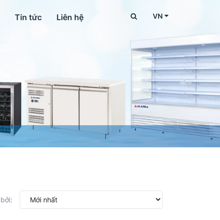
VN
Tin tức
Liên hệ
bởi: