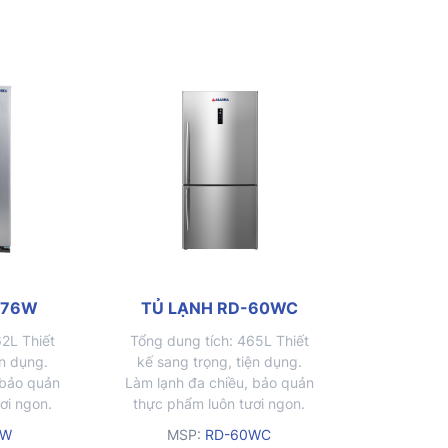
-76W
TỦ LẠNH RD-60WC
62L Thiết
Tổng dung tích: 465L Thiết
ện dụng.
kế sang trọng, tiện dụng.
 bảo quản
Làm lạnh đa chiều, bảo quản
ơi ngon.
thực phẩm luôn tươi ngon.
hứa tiện
Khay kệ và ngăn chứa tiện
6W
MSP:
RD-60WC
u lực đỡ
lợi. Khay kính chịu lực đỡ