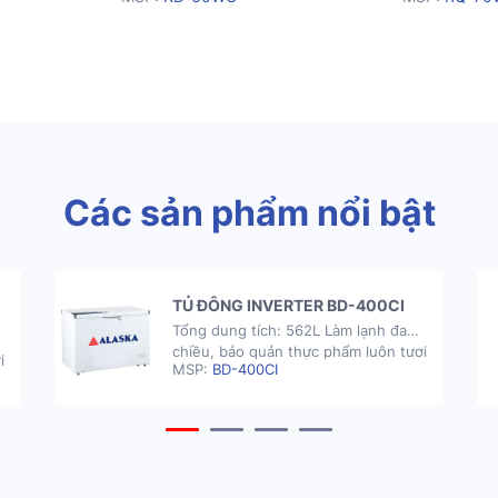
Các sản phẩm nổi bật
TỦ ĐÔNG INVERTER BD-400CI
Tổng dung tích: 562L Làm lạnh đa
chiều, bảo quản thực phẩm luôn tươi
i
MSP:
BD-400CI
ngon. Ngăn lấy nước bên ngoài tủ giúp
iúp
người dùng thao tác dễ dàng, nhanh
h
chóng. Khay kính chịu lực đỡ được
lượng thực phẩm có khối lượng lớn mà
mà
không sợ nứt vỡ