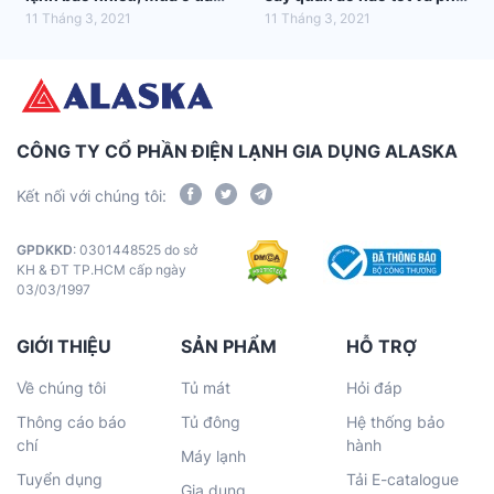
tốt nhất?
hợp nhất với gia đình bạn
11 Tháng 3, 2021
11 Tháng 3, 2021
CÔNG TY CỔ PHẦN ĐIỆN LẠNH GIA DỤNG ALASKA
Kết nối với chúng tôi:
GPDKKD
: 0301448525 do sở
KH & ĐT TP.HCM cấp ngày
03/03/1997
GIỚI THIỆU
SẢN PHẨM
HỖ TRỢ
Về chúng tôi
Tủ mát
Hỏi đáp
Thông cáo báo
Tủ đông
Hệ thống bảo
chí
hành
Máy lạnh
Tuyển dụng
Tải E-catalogue
Gia dụng