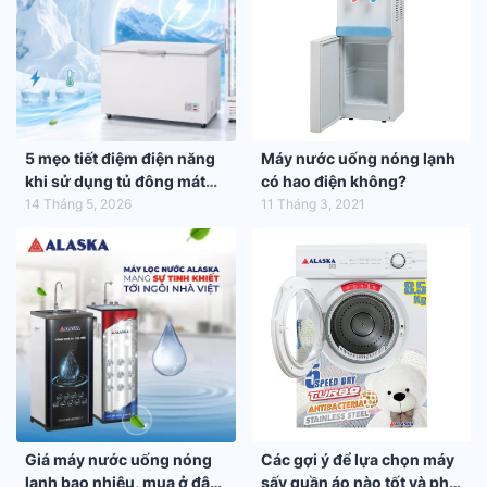
5 mẹo tiết điệm điện năng
Máy nước uống nóng lạnh
khi sử dụng tủ đông mát
có hao điện không?
trong mùa hè 2026
14 Tháng 5, 2026
11 Tháng 3, 2021
Giá máy nước uống nóng
Các gợi ý để lựa chọn máy
lạnh bao nhiêu, mua ở đâu
sấy quần áo nào tốt và phù