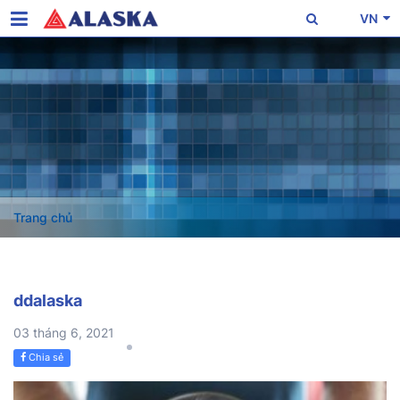
VN
Trang chủ
ddalaska
03 tháng 6, 2021
Chia sẻ