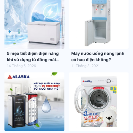
5 mẹo tiết điệm điện năng
Máy nước uống nóng lạnh
khi sử dụng tủ đông mát
có hao điện không?
trong mùa hè 2026
14 Tháng 5, 2026
11 Tháng 3, 2021