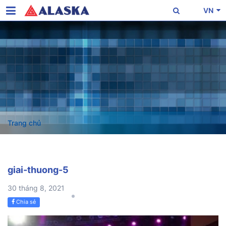
VN
Trang chủ
giai-thuong-5
30 tháng 8, 2021
Chia sẻ