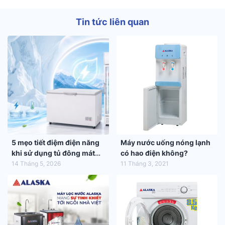
Tin tức liên quan
5 mẹo tiết điệm điện năng
Máy nước uống nóng lạnh
khi sử dụng tủ đông mát
có hao điện không?
trong mùa hè 2026
14 Tháng 5, 2026
11 Tháng 3, 2021