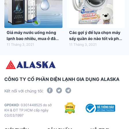
Giá máy nước uống nóng
Các gợi ý để lựa chọn máy
lạnh bao nhiêu, mua ở đâu
sấy quần áo nào tốt và phù
tốt nhất?
hợp nhất với gia đình bạn
11 Tháng 3, 2021
11 Tháng 3, 2021
CÔNG TY CỔ PHẦN ĐIỆN LẠNH GIA DỤNG ALASKA
Kết nối với chúng tôi:
GPDKKD
: 0301448525 do sở
KH & ĐT TP.HCM cấp ngày
03/03/1997