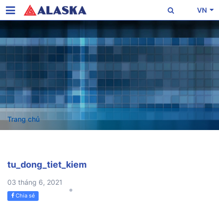
VN
Trang chủ
tu_dong_tiet_kiem
03 tháng 6, 2021
Chia sẻ