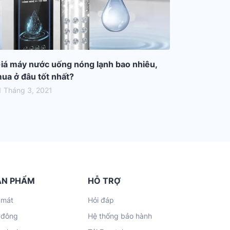
iá máy nước uống nóng lạnh bao nhiêu,
ua ở đâu tốt nhất?
1 Tháng 3, 2021
ẢN PHẨM
HỖ TRỢ
 mát
Hỏi đáp
 đông
Hệ thống bảo hành