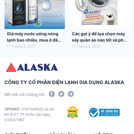
Giá máy nước uống nóng
Các gợi ý để lựa chọn máy
lạnh bao nhiêu, mua ở đâu
sấy quần áo nào tốt và phù
tốt nhất?
hợp nhất với gia đình bạn
11 Tháng 3, 2021
11 Tháng 3, 2021
CÔNG TY CỔ PHẦN ĐIỆN LẠNH GIA DỤNG ALASKA
Kết nối với chúng tôi:
GPDKKD
: 0301448525 do sở
KH & ĐT TP.HCM cấp ngày
03/03/1997