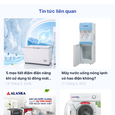
Tin tức liên quan
5 mẹo tiết điệm điện năng
Máy nước uống nóng lạnh
khi sử dụng tủ đông mát
có hao điện không?
trong mùa hè 2026
14 Tháng 5, 2026
11 Tháng 3, 2021