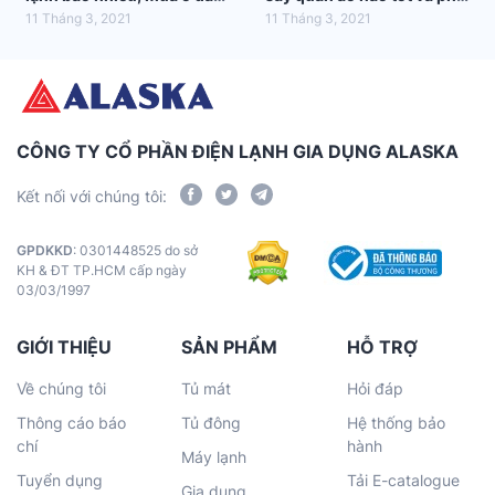
tốt nhất?
hợp nhất với gia đình bạn
11 Tháng 3, 2021
11 Tháng 3, 2021
CÔNG TY CỔ PHẦN ĐIỆN LẠNH GIA DỤNG ALASKA
Kết nối với chúng tôi:
GPDKKD
: 0301448525 do sở
KH & ĐT TP.HCM cấp ngày
03/03/1997
GIỚI THIỆU
SẢN PHẨM
HỖ TRỢ
Về chúng tôi
Tủ mát
Hỏi đáp
Thông cáo báo
Tủ đông
Hệ thống bảo
chí
hành
Máy lạnh
Tuyển dụng
Tải E-catalogue
Gia dụng