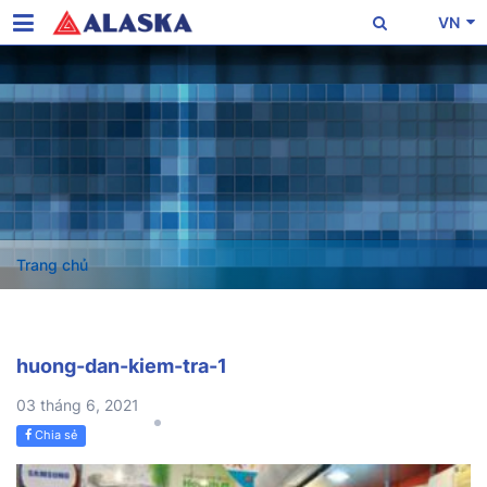
VN
Trang chủ
huong-dan-kiem-tra-1
03 tháng 6, 2021
Chia sẻ