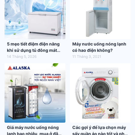
5 mẹo tiết điệm điện năng
Máy nước uống nóng lạnh
khi sử dụng tủ đông mát
có hao điện không?
trong mùa hè 2026
14 Tháng 5, 2026
11 Tháng 3, 2021
Giá máy nước uống nóng
Các gợi ý để lựa chọn máy
lạnh bao nhiêu, mua ở đâu
sấy quần áo nào tốt và phù