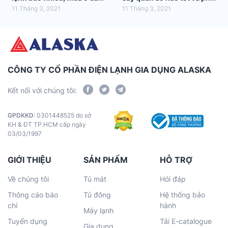
tốt nhất?
hợp nhất với gia đình bạn
11 Tháng 3, 2021
11 Tháng 3, 2021
CÔNG TY CỔ PHẦN ĐIỆN LẠNH GIA DỤNG ALASKA
Kết nối với chúng tôi:
GPDKKD
: 0301448525 do sở
KH & ĐT TP.HCM cấp ngày
03/03/1997
GIỚI THIỆU
SẢN PHẨM
HỖ TRỢ
Về chúng tôi
Tủ mát
Hỏi đáp
Thông cáo báo
Tủ đông
Hệ thống bảo
chí
hành
Máy lạnh
Tuyển dụng
Tải E-catalogue
Gia dụng