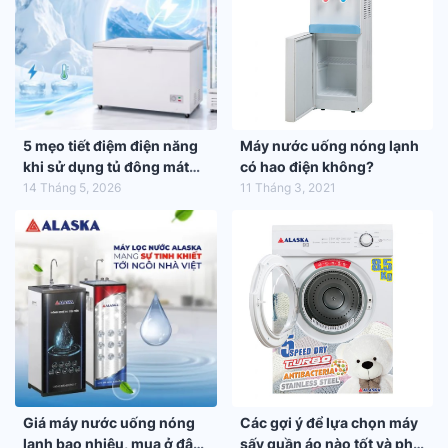
5 mẹo tiết điệm điện năng
Máy nước uống nóng lạnh
khi sử dụng tủ đông mát
có hao điện không?
trong mùa hè 2026
14 Tháng 5, 2026
11 Tháng 3, 2021
Giá máy nước uống nóng
Các gợi ý để lựa chọn máy
lạnh bao nhiêu, mua ở đâu
sấy quần áo nào tốt và phù