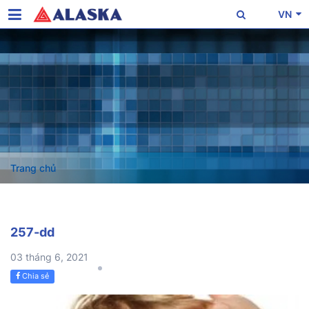
VN
Trang chủ
257-dd
03 tháng 6, 2021
Chia sẻ