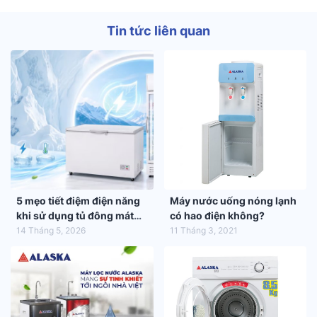
Tin tức liên quan
5 mẹo tiết điệm điện năng
Máy nước uống nóng lạnh
khi sử dụng tủ đông mát
có hao điện không?
trong mùa hè 2026
14 Tháng 5, 2026
11 Tháng 3, 2021