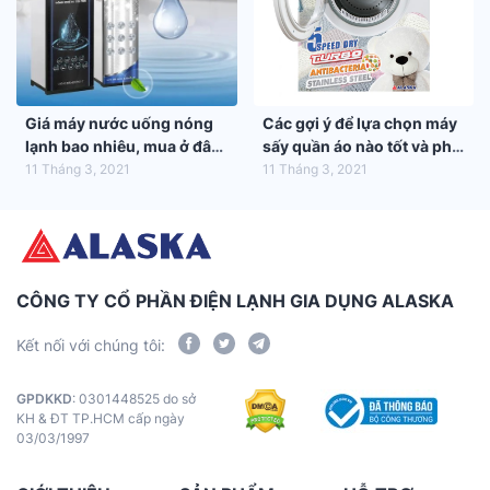
Giá máy nước uống nóng
Các gợi ý để lựa chọn máy
lạnh bao nhiêu, mua ở đâu
sấy quần áo nào tốt và phù
tốt nhất?
hợp nhất với gia đình bạn
11 Tháng 3, 2021
11 Tháng 3, 2021
CÔNG TY CỔ PHẦN ĐIỆN LẠNH GIA DỤNG ALASKA
Kết nối với chúng tôi:
GPDKKD
: 0301448525 do sở
KH & ĐT TP.HCM cấp ngày
03/03/1997