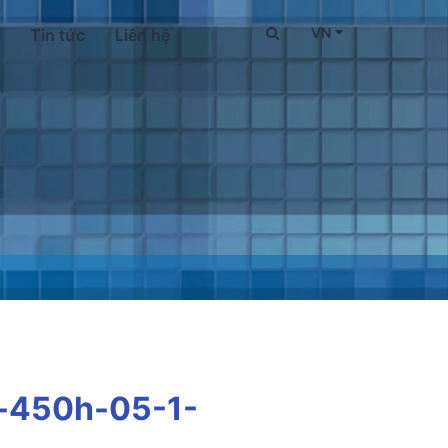
VN
Tin tức
Liên hệ
-450h-05-1-