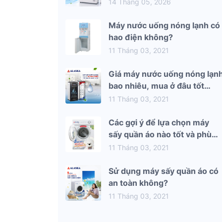
mùa hè 2026
14 Tháng 05, 2026
Máy nước uống nóng lạnh có
hao điện không?
11 Tháng 03, 2021
Giá máy nước uống nóng lạn
bao nhiêu, mua ở đâu tốt
nhất?
11 Tháng 03, 2021
Các gợi ý để lựa chọn máy
sấy quần áo nào tốt và phù
hợp nhất với gia đình bạn
11 Tháng 03, 2021
Sử dụng máy sấy quần áo có
an toàn không?
11 Tháng 03, 2021