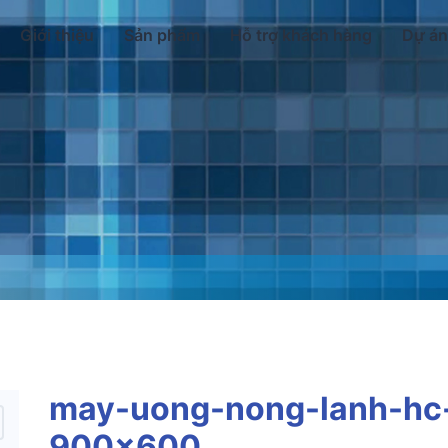
Giới thiệu
Sản phẩm
Hỗ trợ khách hàng
Dự án
may-uong-nong-lanh-hc
900×600