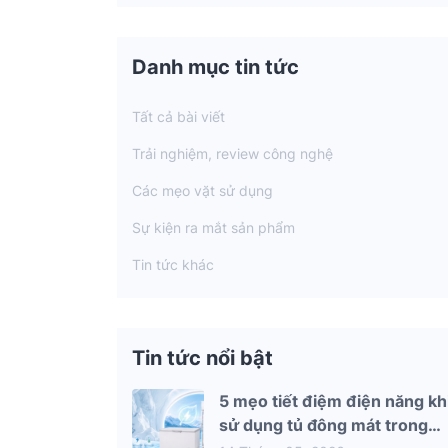
Danh mục tin tức
Tất cả bài viết
Trải nghiệm, review công nghệ
Các mẹo vặt sử dụng
Sự kiện ra mắt sản phẩm
Tin tức khác
Tin tức nổi bật
5 mẹo tiết điệm điện năng kh
sử dụng tủ đông mát trong