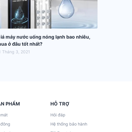
iá máy nước uống nóng lạnh bao nhiêu,
ua ở đâu tốt nhất?
1 Tháng 3, 2021
ẢN PHẨM
HỖ TRỢ
 mát
Hỏi đáp
 đông
Hệ thống bảo hành