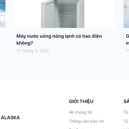
Máy nước uống nóng lạnh có hao điện
G
không?
m
11 Tháng 3, 2021
1
GIỚI THIỆU
S
Về chúng tôi
Tủ
G ALASKA
Thông cáo báo chí
Tủ