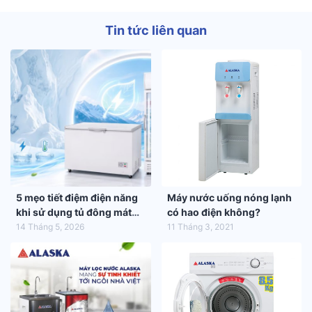
Tin tức liên quan
5 mẹo tiết điệm điện năng
Máy nước uống nóng lạnh
khi sử dụng tủ đông mát
có hao điện không?
trong mùa hè 2026
14 Tháng 5, 2026
11 Tháng 3, 2021