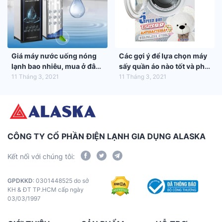
Giá máy nước uống nóng
Các gợi ý để lựa chọn máy
lạnh bao nhiêu, mua ở đâu
sấy quần áo nào tốt và phù
tốt nhất?
hợp nhất với gia đình bạn
11 Tháng 3, 2021
11 Tháng 3, 2021
CÔNG TY CỔ PHẦN ĐIỆN LẠNH GIA DỤNG ALASKA
Kết nối với chúng tôi:
GPDKKD
: 0301448525 do sở
KH & ĐT TP.HCM cấp ngày
03/03/1997