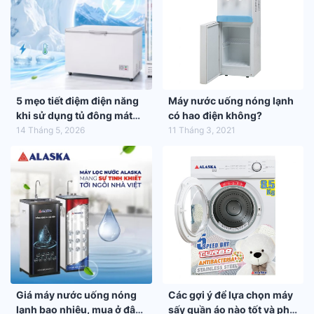
5 mẹo tiết điệm điện năng
Máy nước uống nóng lạnh
khi sử dụng tủ đông mát
có hao điện không?
trong mùa hè 2026
14 Tháng 5, 2026
11 Tháng 3, 2021
Giá máy nước uống nóng
Các gợi ý để lựa chọn máy
lạnh bao nhiêu, mua ở đâu
sấy quần áo nào tốt và phù