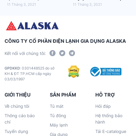
tốt nhất?
hợp nhất với gia đình bạn
11 Tháng 3, 2021
11 Tháng 3, 2021
CÔNG TY CỔ PHẦN ĐIỆN LẠNH GIA DỤNG ALASKA
Kết nối với chúng tôi:
GPDKKD
: 0301448525 do sở
KH & ĐT TP.HCM cấp ngày
03/03/1997
GIỚI THIỆU
SẢN PHẨM
HỖ TRỢ
Về chúng tôi
Tủ mát
Hỏi đáp
Thông cáo báo
Tủ đông
Hệ thống bảo
chí
hành
Máy lạnh
Tuyển dụng
Tải E-catalogue
Gia dụng