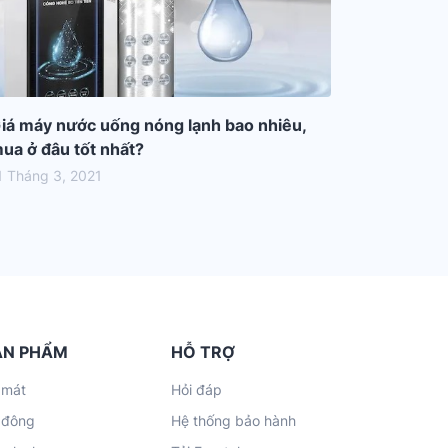
iá máy nước uống nóng lạnh bao nhiêu,
ua ở đâu tốt nhất?
1 Tháng 3, 2021
ẢN PHẨM
HỖ TRỢ
 mát
Hỏi đáp
 đông
Hệ thống bảo hành