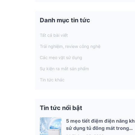
Danh mục tin tức
Tất cả bài viết
Trải nghiệm, review công nghệ
Các mẹo vặt sử dụng
Sự kiện ra mắt sản phẩm
Tin tức khác
Tin tức nổi bật
5 mẹo tiết điệm điện năng kh
sử dụng tủ đông mát trong