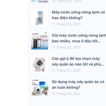
mùa hè 2026
14 Tháng 05, 2026
Máy nước uống nóng lạnh có
hao điện không?
11 Tháng 03, 2021
Giá máy nước uống nóng lạn
bao nhiêu, mua ở đâu tốt
nhất?
11 Tháng 03, 2021
Các gợi ý để lựa chọn máy
sấy quần áo nào tốt và phù
hợp nhất với gia đình bạn
11 Tháng 03, 2021
Sử dụng máy sấy quần áo có
an toàn không?
11 Tháng 03, 2021