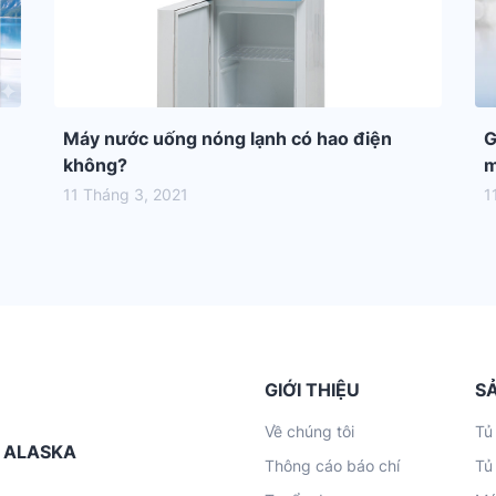
Máy nước uống nóng lạnh có hao điện
G
không?
m
11 Tháng 3, 2021
1
GIỚI THIỆU
S
Về chúng tôi
Tủ
G ALASKA
Thông cáo báo chí
Tủ