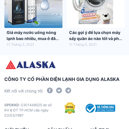
Giá máy nước uống nóng
Các gợi ý để lựa chọn máy
lạnh bao nhiêu, mua ở đâu
sấy quần áo nào tốt và phù
tốt nhất?
hợp nhất với gia đình bạn
11 Tháng 3, 2021
11 Tháng 3, 2021
CÔNG TY CỔ PHẦN ĐIỆN LẠNH GIA DỤNG ALASKA
Kết nối với chúng tôi:
GPDKKD
: 0301448525 do sở
KH & ĐT TP.HCM cấp ngày
03/03/1997