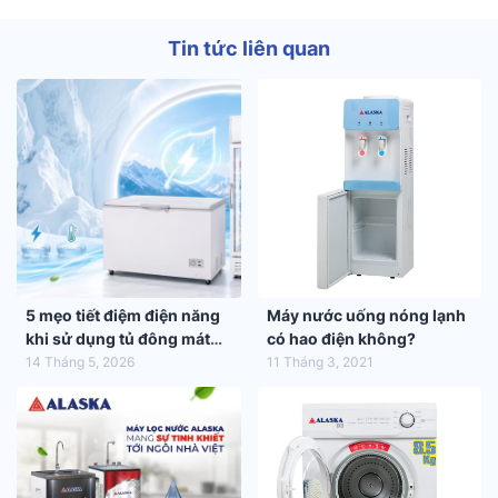
Tin tức liên quan
5 mẹo tiết điệm điện năng
Máy nước uống nóng lạnh
khi sử dụng tủ đông mát
có hao điện không?
trong mùa hè 2026
14 Tháng 5, 2026
11 Tháng 3, 2021