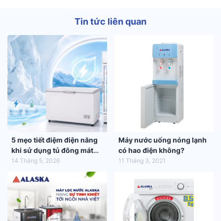
Tin tức liên quan
5 mẹo tiết điệm điện năng
Máy nước uống nóng lạnh
khi sử dụng tủ đông mát
có hao điện không?
trong mùa hè 2026
14 Tháng 5, 2026
11 Tháng 3, 2021