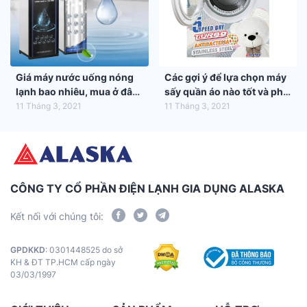
Giá máy nước uống nóng
Các gợi ý để lựa chọn máy
lạnh bao nhiêu, mua ở đâu
sấy quần áo nào tốt và phù
tốt nhất?
hợp nhất với gia đình bạn
11 Tháng 3, 2021
11 Tháng 3, 2021
CÔNG TY CỔ PHẦN ĐIỆN LẠNH GIA DỤNG ALASKA
Kết nối với chúng tôi:
GPDKKD
: 0301448525 do sở
KH & ĐT TP.HCM cấp ngày
03/03/1997