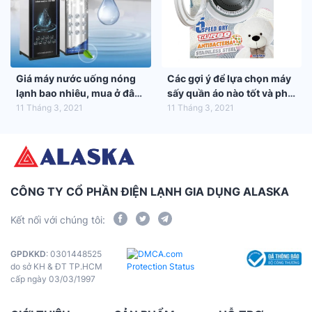
Giá máy nước uống nóng
Các gợi ý để lựa chọn máy
lạnh bao nhiêu, mua ở đâu
sấy quần áo nào tốt và phù
tốt nhất?
hợp nhất với gia đình bạn
11 Tháng 3, 2021
11 Tháng 3, 2021
CÔNG TY CỔ PHẦN ĐIỆN LẠNH GIA DỤNG ALASKA
Kết nối với chúng tôi:
GPDKKD
: 0301448525
do sở KH & ĐT TP.HCM
cấp ngày 03/03/1997