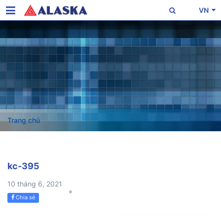
VN
Trang chủ
kc-395
10 tháng 6, 2021
Chia sẻ