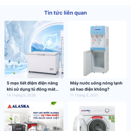
Tin tức liên quan
5 mẹo tiết điệm điện năng
Máy nước uống nóng lạnh
khi sử dụng tủ đông mát
có hao điện không?
trong mùa hè 2026
14 Tháng 5, 2026
11 Tháng 3, 2021