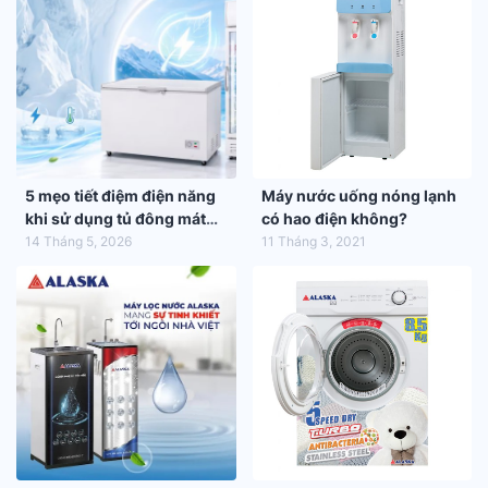
5 mẹo tiết điệm điện năng
Máy nước uống nóng lạnh
khi sử dụng tủ đông mát
có hao điện không?
trong mùa hè 2026
14 Tháng 5, 2026
11 Tháng 3, 2021