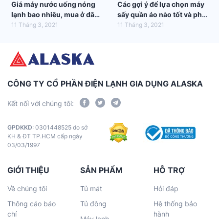
Giá máy nước uống nóng
Các gợi ý để lựa chọn máy
lạnh bao nhiêu, mua ở đâu
sấy quần áo nào tốt và phù
tốt nhất?
hợp nhất với gia đình bạn
11 Tháng 3, 2021
11 Tháng 3, 2021
CÔNG TY CỔ PHẦN ĐIỆN LẠNH GIA DỤNG ALASKA
Kết nối với chúng tôi:
GPDKKD
: 0301448525 do sở
KH & ĐT TP.HCM cấp ngày
03/03/1997
GIỚI THIỆU
SẢN PHẨM
HỖ TRỢ
Về chúng tôi
Tủ mát
Hỏi đáp
Thông cáo báo
Tủ đông
Hệ thống bảo
chí
hành
Máy lạnh