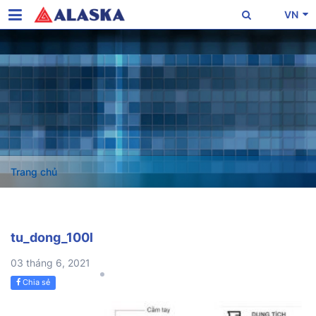
VN
Trang chủ
tu_dong_100l
03 tháng 6, 2021
Chia sẻ