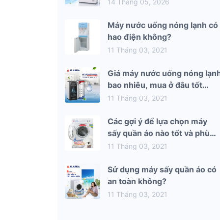
mùa hè 2026
14 Tháng 05, 2026
Máy nước uống nóng lạnh có
hao điện không?
11 Tháng 03, 2021
Giá máy nước uống nóng lạn
bao nhiêu, mua ở đâu tốt
nhất?
11 Tháng 03, 2021
Các gợi ý để lựa chọn máy
sấy quần áo nào tốt và phù
hợp nhất với gia đình bạn
11 Tháng 03, 2021
Sử dụng máy sấy quần áo có
an toàn không?
11 Tháng 03, 2021