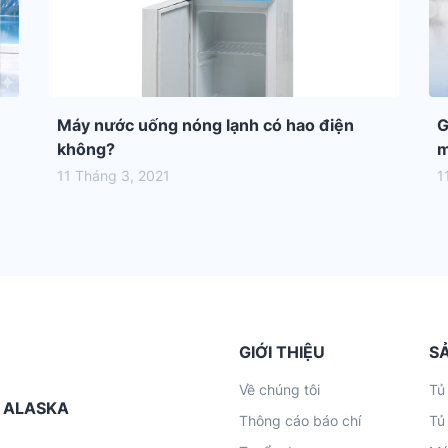
Máy nước uống nóng lạnh có hao điện
G
không?
m
11 Tháng 3, 2021
1
GIỚI THIỆU
S
Về chúng tôi
Tủ
G ALASKA
Thông cáo báo chí
Tủ