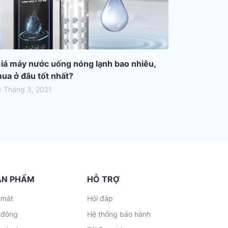
iá máy nước uống nóng lạnh bao nhiêu,
ua ở đâu tốt nhất?
1 Tháng 3, 2021
ẢN PHẨM
HỖ TRỢ
 mát
Hỏi đáp
 đông
Hệ thống bảo hành