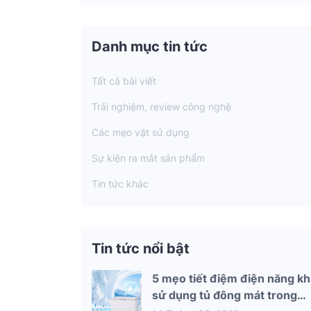
Danh mục tin tức
Tất cả bài viết
Trải nghiệm, review công nghệ
Các mẹo vặt sử dụng
Sự kiện ra mắt sản phẩm
Tin tức khác
Tin tức nổi bật
5 mẹo tiết điệm điện năng kh
sử dụng tủ đông mát trong