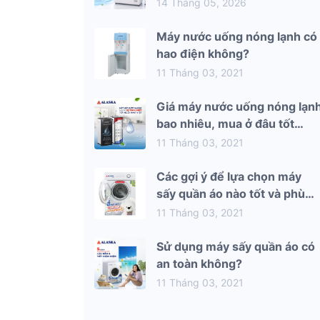
mùa hè 2026
14 Tháng 05, 2026
Máy nước uống nóng lạnh có
hao điện không?
11 Tháng 03, 2021
Giá máy nước uống nóng lạn
bao nhiêu, mua ở đâu tốt
nhất?
11 Tháng 03, 2021
Các gợi ý để lựa chọn máy
sấy quần áo nào tốt và phù
hợp nhất với gia đình bạn
11 Tháng 03, 2021
Sử dụng máy sấy quần áo có
an toàn không?
11 Tháng 03, 2021