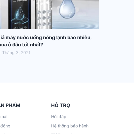
iá máy nước uống nóng lạnh bao nhiêu,
ua ở đâu tốt nhất?
1 Tháng 3, 2021
ẢN PHẨM
HỖ TRỢ
 mát
Hỏi đáp
 đông
Hệ thống bảo hành