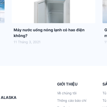
Máy nước uống nóng lạnh có hao điện
G
không?
m
11 Tháng 3, 2021
1
GIỚI THIỆU
S
Về chúng tôi
Tủ
G ALASKA
Thông cáo báo chí
Tủ