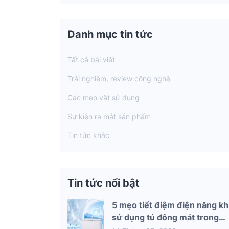
Danh mục tin tức
Tất cả bài viết
Trải nghiệm, review công nghệ
Các mẹo vặt sử dụng
Sự kiện ra mắt sản phẩm
Tin tức khác
Tin tức nổi bật
5 mẹo tiết điệm điện năng kh
sử dụng tủ đông mát trong