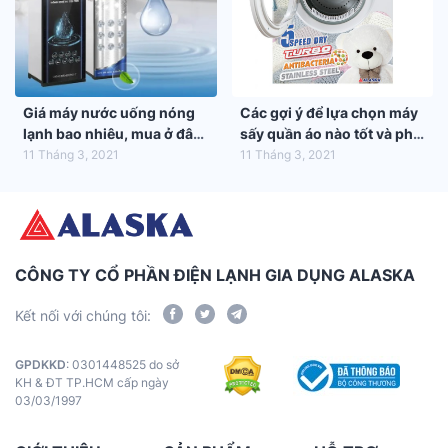
Giá máy nước uống nóng
Các gợi ý để lựa chọn máy
lạnh bao nhiêu, mua ở đâu
sấy quần áo nào tốt và phù
tốt nhất?
hợp nhất với gia đình bạn
11 Tháng 3, 2021
11 Tháng 3, 2021
CÔNG TY CỔ PHẦN ĐIỆN LẠNH GIA DỤNG ALASKA
Kết nối với chúng tôi:
GPDKKD
: 0301448525 do sở
KH & ĐT TP.HCM cấp ngày
03/03/1997