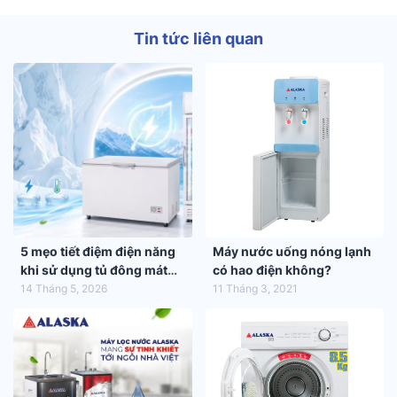
Tin tức liên quan
5 mẹo tiết điệm điện năng
Máy nước uống nóng lạnh
khi sử dụng tủ đông mát
có hao điện không?
trong mùa hè 2026
14 Tháng 5, 2026
11 Tháng 3, 2021