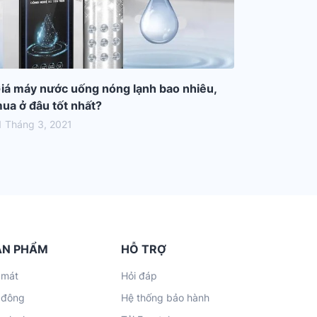
iá máy nước uống nóng lạnh bao nhiêu,
ua ở đâu tốt nhất?
1 Tháng 3, 2021
ẢN PHẨM
HỖ TRỢ
 mát
Hỏi đáp
 đông
Hệ thống bảo hành