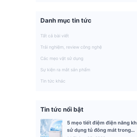
Danh mục tin tức
Tất cả bài viết
Trải nghiệm, review công nghệ
Các mẹo vặt sử dụng
Sự kiện ra mắt sản phẩm
Tin tức khác
Tin tức nổi bật
5 mẹo tiết điệm điện năng kh
sử dụng tủ đông mát trong