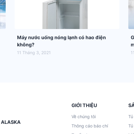
Máy nước uống nóng lạnh có hao điện
G
không?
m
11 Tháng 3, 2021
1
GIỚI THIỆU
S
Về chúng tôi
Tủ
G ALASKA
Thông cáo báo chí
Tủ