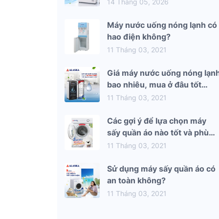
mùa hè 2026
14 Tháng 05, 2026
Máy nước uống nóng lạnh có
hao điện không?
11 Tháng 03, 2021
Giá máy nước uống nóng lạn
bao nhiêu, mua ở đâu tốt
nhất?
11 Tháng 03, 2021
Các gợi ý để lựa chọn máy
sấy quần áo nào tốt và phù
hợp nhất với gia đình bạn
11 Tháng 03, 2021
Sử dụng máy sấy quần áo có
an toàn không?
11 Tháng 03, 2021