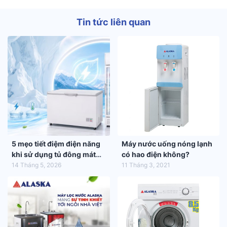
Tin tức liên quan
5 mẹo tiết điệm điện năng
Máy nước uống nóng lạnh
khi sử dụng tủ đông mát
có hao điện không?
trong mùa hè 2026
14 Tháng 5, 2026
11 Tháng 3, 2021