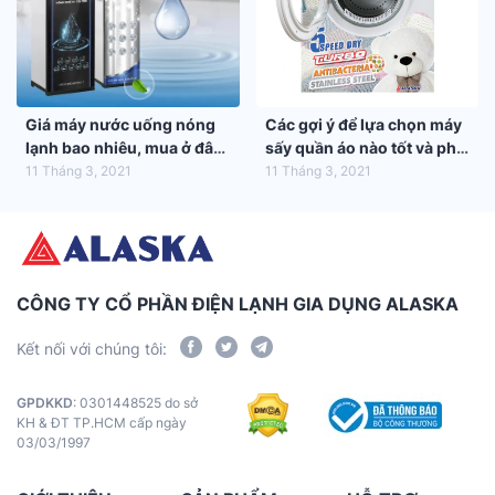
Giá máy nước uống nóng
Các gợi ý để lựa chọn máy
lạnh bao nhiêu, mua ở đâu
sấy quần áo nào tốt và phù
tốt nhất?
hợp nhất với gia đình bạn
11 Tháng 3, 2021
11 Tháng 3, 2021
CÔNG TY CỔ PHẦN ĐIỆN LẠNH GIA DỤNG ALASKA
Kết nối với chúng tôi:
GPDKKD
: 0301448525 do sở
KH & ĐT TP.HCM cấp ngày
03/03/1997