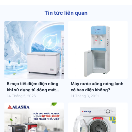
Tin tức liên quan
5 mẹo tiết điệm điện năng
Máy nước uống nóng lạnh
khi sử dụng tủ đông mát
có hao điện không?
trong mùa hè 2026
14 Tháng 5, 2026
11 Tháng 3, 2021