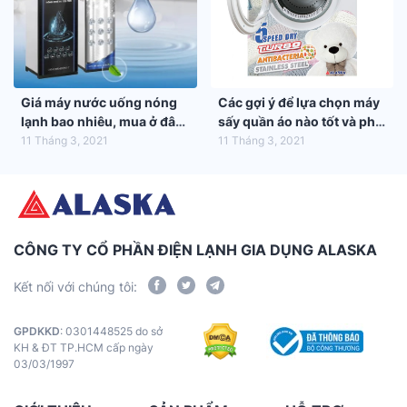
Giá máy nước uống nóng
Các gợi ý để lựa chọn máy
lạnh bao nhiêu, mua ở đâu
sấy quần áo nào tốt và phù
tốt nhất?
hợp nhất với gia đình bạn
11 Tháng 3, 2021
11 Tháng 3, 2021
CÔNG TY CỔ PHẦN ĐIỆN LẠNH GIA DỤNG ALASKA
Kết nối với chúng tôi:
GPDKKD
: 0301448525 do sở
KH & ĐT TP.HCM cấp ngày
03/03/1997