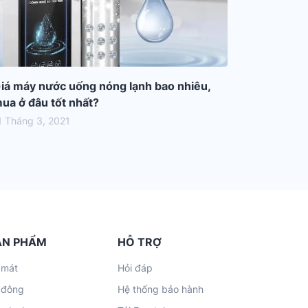
iá máy nước uống nóng lạnh bao nhiêu,
ua ở đâu tốt nhất?
1 Tháng 3, 2021
ẢN PHẨM
HỖ TRỢ
 mát
Hỏi đáp
 đông
Hệ thống bảo hành