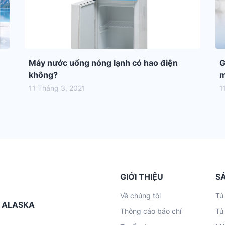
Máy nước uống nóng lạnh có hao điện
G
không?
m
11 Tháng 3, 2021
1
GIỚI THIỆU
S
Về chúng tôi
Tủ
G ALASKA
Thông cáo báo chí
Tủ