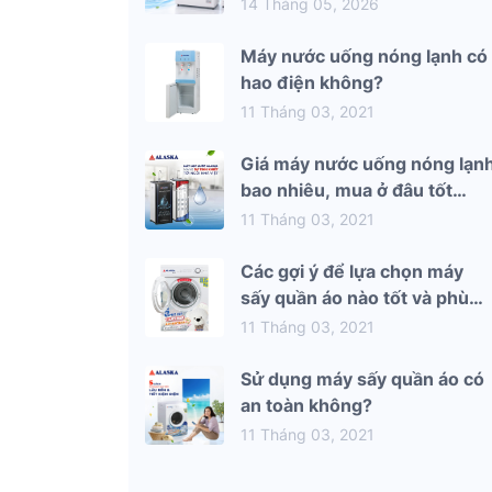
mùa hè 2026
14 Tháng 05, 2026
Máy nước uống nóng lạnh có
hao điện không?
11 Tháng 03, 2021
Giá máy nước uống nóng lạn
bao nhiêu, mua ở đâu tốt
nhất?
11 Tháng 03, 2021
Các gợi ý để lựa chọn máy
sấy quần áo nào tốt và phù
hợp nhất với gia đình bạn
11 Tháng 03, 2021
Sử dụng máy sấy quần áo có
an toàn không?
11 Tháng 03, 2021