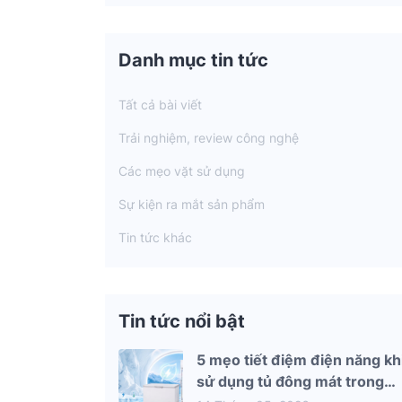
Danh mục tin tức
Tất cả bài viết
Trải nghiệm, review công nghệ
Các mẹo vặt sử dụng
Sự kiện ra mắt sản phẩm
Tin tức khác
Tin tức nổi bật
5 mẹo tiết điệm điện năng kh
sử dụng tủ đông mát trong