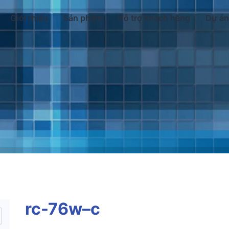
Giới thiệu
Sản phẩm
Hỗ trợ khách hàng
Dự án
rc-76w–c