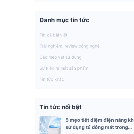
Danh mục tin tức
Tất cả bài viết
Trải nghiệm, review công nghệ
Các mẹo vặt sử dụng
Sự kiện ra mắt sản phẩm
Tin tức khác
Tin tức nổi bật
5 mẹo tiết điệm điện năng kh
sử dụng tủ đông mát trong