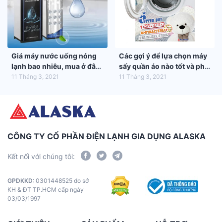
Giá máy nước uống nóng
Các gợi ý để lựa chọn máy
lạnh bao nhiêu, mua ở đâu
sấy quần áo nào tốt và phù
tốt nhất?
hợp nhất với gia đình bạn
11 Tháng 3, 2021
11 Tháng 3, 2021
CÔNG TY CỔ PHẦN ĐIỆN LẠNH GIA DỤNG ALASKA
Kết nối với chúng tôi:
GPDKKD
: 0301448525 do sở
KH & ĐT TP.HCM cấp ngày
03/03/1997