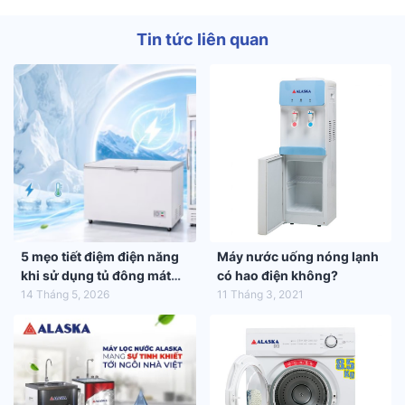
Tin tức liên quan
5 mẹo tiết điệm điện năng
Máy nước uống nóng lạnh
khi sử dụng tủ đông mát
có hao điện không?
trong mùa hè 2026
14 Tháng 5, 2026
11 Tháng 3, 2021