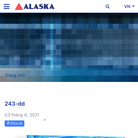
VN
Trang chủ
243-dd
03 tháng 6, 2021
Chia sẻ