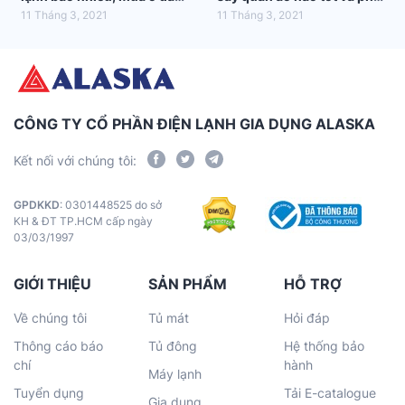
tốt nhất?
hợp nhất với gia đình bạn
11 Tháng 3, 2021
11 Tháng 3, 2021
CÔNG TY CỔ PHẦN ĐIỆN LẠNH GIA DỤNG ALASKA
Kết nối với chúng tôi:
GPDKKD
: 0301448525 do sở
KH & ĐT TP.HCM cấp ngày
03/03/1997
GIỚI THIỆU
SẢN PHẨM
HỖ TRỢ
Về chúng tôi
Tủ mát
Hỏi đáp
Thông cáo báo
Tủ đông
Hệ thống bảo
chí
hành
Máy lạnh
Tuyển dụng
Tải E-catalogue
Gia dụng