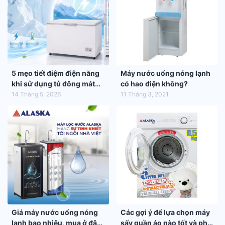
5 mẹo tiết điệm điện năng
Máy nước uống nóng lạnh
khi sử dụng tủ đông mát
có hao điện không?
trong mùa hè 2026
14 Tháng 5, 2026
11 Tháng 3, 2021
Giá máy nước uống nóng
Các gợi ý để lựa chọn máy
lạnh bao nhiêu, mua ở đâu
sấy quần áo nào tốt và phù