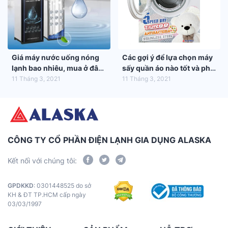
Giá máy nước uống nóng
Các gợi ý để lựa chọn máy
lạnh bao nhiêu, mua ở đâu
sấy quần áo nào tốt và phù
tốt nhất?
hợp nhất với gia đình bạn
11 Tháng 3, 2021
11 Tháng 3, 2021
CÔNG TY CỔ PHẦN ĐIỆN LẠNH GIA DỤNG ALASKA
Kết nối với chúng tôi:
GPDKKD
: 0301448525 do sở
KH & ĐT TP.HCM cấp ngày
03/03/1997