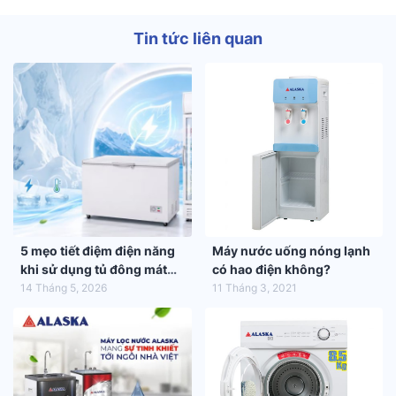
Tin tức liên quan
5 mẹo tiết điệm điện năng
Máy nước uống nóng lạnh
khi sử dụng tủ đông mát
có hao điện không?
trong mùa hè 2026
14 Tháng 5, 2026
11 Tháng 3, 2021