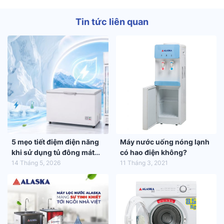
Tin tức liên quan
5 mẹo tiết điệm điện năng
Máy nước uống nóng lạnh
khi sử dụng tủ đông mát
có hao điện không?
trong mùa hè 2026
14 Tháng 5, 2026
11 Tháng 3, 2021