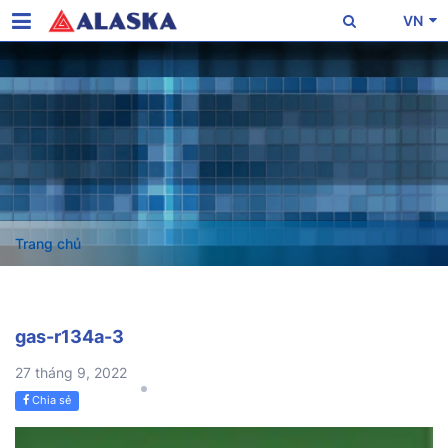
VN
Trang chủ
gas-r134a-3
27 tháng 9, 2022
Chia sẻ