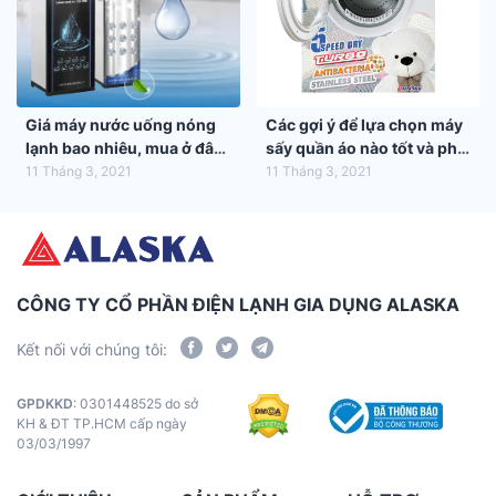
Giá máy nước uống nóng
Các gợi ý để lựa chọn máy
lạnh bao nhiêu, mua ở đâu
sấy quần áo nào tốt và phù
tốt nhất?
hợp nhất với gia đình bạn
11 Tháng 3, 2021
11 Tháng 3, 2021
CÔNG TY CỔ PHẦN ĐIỆN LẠNH GIA DỤNG ALASKA
Kết nối với chúng tôi:
GPDKKD
: 0301448525 do sở
KH & ĐT TP.HCM cấp ngày
03/03/1997