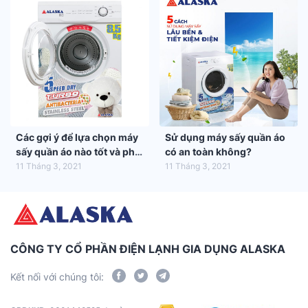
Các gợi ý để lựa chọn máy
Sử dụng máy sấy quần áo
sấy quần áo nào tốt và phù
có an toàn không?
hợp nhất với gia đình bạn
11 Tháng 3, 2021
11 Tháng 3, 2021
CÔNG TY CỔ PHẦN ĐIỆN LẠNH GIA DỤNG ALASKA
Kết nối với chúng tôi: