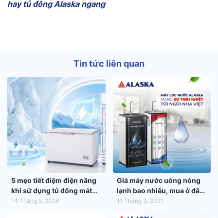
hay tủ đông Alaska ngang
Tin tức liên quan
5 mẹo tiết điệm điện năng
Giá máy nước uống nóng
khi sử dụng tủ đông mát
lạnh bao nhiêu, mua ở đâu
trong mùa hè 2026
tốt nhất?
14 Tháng 5, 2026
11 Tháng 3, 2021