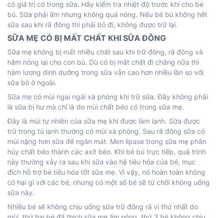
có giá trị có trong sữa. Hãy kiểm tra nhiệt độ trước khi cho bé
bú. Sữa phải ấm nhưng không quá nóng. Nếu bé bú không hết
sữa sau khi rã đông thì phải bỏ đi, không được trữ lại.
SỮA MẸ CÓ BỊ MẤT CHẤT KHI SỮA ĐÔNG
Sữa mẹ không bị mất nhiều chất sau khi trữ đông, rã đông và
hâm nóng lại cho con bú. Dù có bị mất chất đi chăng nữa thì
hàm lượng dinh dưỡng trong sữa vẫn cao hơn nhiều lần so với
sữa bò ở ngoài.
Sữa mẹ có mùi ngai ngái xà phòng khi trữ sữa. Đây không phải
là sữa bị hư mà chỉ là do mùi chất béo có trong sữa mẹ.
Đây là mùi tự nhiên của sữa mẹ khi được làm lạnh. Sữa được
trữ trong tủ lạnh thường có mùi xà phòng. Sau rã đông sữa có
mùi nặng hơn sữa để ngăn mát. Men lipase trong sữa mẹ phân
hủy chất béo thành các axit béo. Khi bé bú trực tiếp, quá trình
này thường xảy ra sau khi sữa vào hệ tiêu hóa của bé, mục
đích hỗ trợ bé tiêu hóa tốt sữa mẹ. Vì vậy, nó hoàn toàn không
có hại gì với các bé, nhưng có một số bé sẽ từ chối không uống
sữa này.
Nhiều bé sẽ không chịu uống sữa trữ đông rã vì thứ nhất do
mùi, thứ hai bé đã thích sữa mẹ ấm nóng, thứ 3 bé không chịu