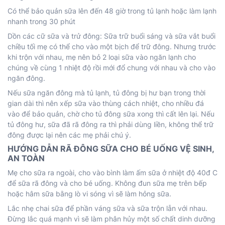
Có thể bảo quản sữa lên đến 48 giờ trong tủ lạnh hoặc làm lạnh
nhanh trong 30 phút
Dồn các cữ sữa và trử đông: Sữa trữ buổi sáng và sữa vắt buổi
chiều tối mẹ có thể cho vào một bịch để trữ đông. Nhưng trước
khi trộn với nhau, mẹ nên bỏ 2 loại sữa vào ngăn lạnh cho
chúng về cùng 1 nhiệt độ rồi mới đổ chung với nhau và cho vào
ngăn đông.
Nếu sữa ngăn đông mà tủ lạnh, tủ đông bị hư bạn trong thời
gian dài thì nên xếp sữa vào thùng cách nhiệt, cho nhiều đá
vào để bảo quản, chờ cho tủ đông sữa xong thì cất lên lại. Nếu
tủ đông hư, sữa đã rã đông ra thì phải dùng liền, không thể trữ
đông được lại nên các mẹ phải chú ý.
HƯỚNG DẪN RÃ ĐÔNG SỮA CHO BÉ UỐNG VỆ SINH,
AN TOÀN
Mẹ cho sữa ra ngoài, cho vào bình làm ấm sữa ở nhiệt độ 40đ C
để sữa rã đông và cho bé uống. Không đun sữa mẹ trên bếp
hoặc hâm sữa bằng lò vi sóng vì sẽ làm hỏng sữa.
Lắc nhẹ chai sữa để phần váng sữa và sữa trộn lẫn với nhau.
Đừng lắc quá mạnh vì sẽ làm phân hủy một số chất dinh dưỡng