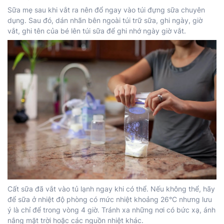
Sữa mẹ sau khi vắt ra nên đổ ngay vào túi đựng sữa chuyên
dụng. Sau đó, dán nhãn bên ngoài túi trữ sữa, ghi ngày, giờ
vắt, ghi tên của bé lên túi sữa để ghi nhớ ngày giờ vắt.
Cất sữa đã vắt vào tủ lạnh ngay khi có thể. Nếu không thể, hãy
để sữa ở nhiệt độ phòng có mức nhiệt khoảng 26°C nhưng lưu
ý là chỉ để trong vòng 4 giờ. Tránh xa những nơi có bức xạ, ánh
nắng mặt trời hoặc các nguồn nhiệt khác.