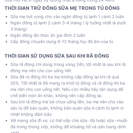
THỜI GIAN TRỮ ĐÔNG SỮA MẸ TRONG TỦ ĐÔNG
Sữa mẹ hút xong cho vào ngăn đông tủ lạnh 1 cánh 2 tuần
Ngăn đông tủ lạnh 2 cánh 3-4 tháng ( lý tưởng nhất là dưới
3 tháng)
Ngăn đông lẫn thức ăn gia đình 2 tuần
Cấp đông chuyên dụng 6-12 tháng tùy độ âm của tủ
THỜI GIAN SỬ DỤNG SỮA SAU KHI RÃ ĐÔNG
Sữa rã đông chỉ dùng trong vòng 24h, tốt nhất là sau khi rã
đông mẹ nên cho con uống hết.
Sữa đã ra đông thì ba mẹ không cấp đông lại khi rã quá
20%. Tốt nhất là đã mang ra khỏi tủ đông và rã đông thì ba
mẹ nên cho con uống hết. Nếu còn nhiều hãy tận dụng để
chế biến món ăn khác, không nên cấp đông lại.
Sau khi rã đông mà bé chưa uống liền, ba mẹ nên cho vào
sâu tủ để bảo quản, không bảo quản sữa ở cánh tủ lạnh vì
nhiệt không đảm bảo
Với mang sữa đi xa: có thể xếp chè sữa- đá hoặc sữa –muối-
đá trong thùng xốp, không để khoảng hở và dán bang dính
chặt.