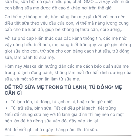
sữa bò, sữa bột có quá nhiều phụ chất, GMO,…vì vậy việc nuôi
con bằng sữa mẹ được đề cao ở khắp nơi trên thế giới.
Cơ thể mẹ thông minh, bản năng làm mẹ gắn kết với con nên
điều tiết sữa theo yêu cầu của con, vì thế mà năng lượng cung
cấp cho bé luôn đủ, giúp bé không bị thừa cân, còi xương,..
Với sự phổ cập kiến thức qua các kênh thông tin, các mẹ nhờ
vậy cũng hiểu biết hơn, mẹ càng biết trân quý và giữ gìn những
giọt sữa cho con, trữ sữa cho con bằng cách hút sữa, trữ đông
sữa, làm bánh từ sữa mẹ.
Hôm nay Alaska xin hướng dẫn các mẹ cách bảo quản sữa mẹ
trong tủ lạnh đúng cách, không làm mất đi chất dinh dưỡng của
sữa, và một số món ăn làm từ sữa mẹ.
ĐỂ TRỮ SỮA MẸ TRONG TỦ LẠNH, TỦ ĐÔNG: MẸ
CẦN GÌ
Tủ lạnh lớn, tủ đông, tủ lạnh mini, hoặc cốc giữ nhiệt
Túi trữ sữa, bình sữa. Tất cả đều phải sạch, tiệt trùng
Nếu để chung sữa mẹ với tủ lạnh gia đình thì mẹ nên có một
hộp lớn để bỏ riêng sữa vào đó, đậy nắp kín lại.
Bút để viết ghi chú ngày tháng năm lên túi sữa.