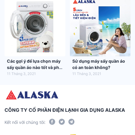
Các gợi ý để lựa chọn máy
Sử dụng máy sấy quần áo
sấy quần áo nào tốt và phù
có an toàn không?
hợp nhất với gia đình bạn
11 Tháng 3, 2021
11 Tháng 3, 2021
CÔNG TY CỔ PHẦN ĐIỆN LẠNH GIA DỤNG ALASKA
Kết nối với chúng tôi: