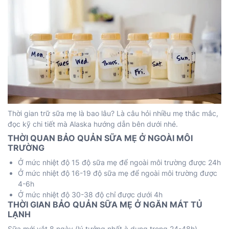
Thời gian trữ sữa mẹ là bao lâu? Là câu hỏi nhiều mẹ thắc mắc,
đọc kỹ chi tiết mà Alaska hướng dẫn bên dưới nhé.
THỜI QUAN BẢO QUẢN SỮA MẸ Ở NGOÀI MÔI
TRƯỜNG
Ở mức nhiệt độ 15 độ sữa mẹ để ngoài môi trường được 24h
Ở mức nhiệt độ 16-19 độ sữa mẹ để ngoài môi trường được
4-6h
Ở mức nhiệt độ 30-38 độ chỉ được dưới 4h
THỜI GIAN BẢO QUẢN SỮA MẸ Ở NGĂN MÁT TỦ
LẠNH
Sữa mới vắt 8 ngày (lý tưởng nhất à dung trong 24-48h)