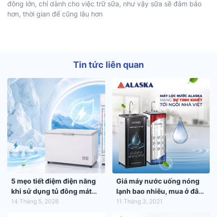
đông lớn, chỉ dành cho việc trữ sữa, như vậy sữa sẽ đảm bảo
hơn, thời gian để cũng lâu hơn
Tin tức liên quan
5 mẹo tiết điệm điện năng
Giá máy nước uống nóng
khi sử dụng tủ đông mát
lạnh bao nhiêu, mua ở đâu
trong mùa hè 2026
tốt nhất?
14 Tháng 5, 2026
11 Tháng 3, 2021