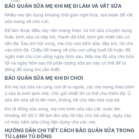
BẢO QUẢN SỮA MẸ KHI MẸ ĐI LÀM VÀ VẮT SỮA
Nhiều mẹ tận dụng khoảng thời gian nghỉ trưa, tea beak để vắt
sữa mang về cho con.
Để làm được điều này nên mang theo: túi trữ sữa chuyên dụng
hoặc bình sữa có nắp kín, thanh đá khô, bình giữ nhiệt nếu có
sẵn đá. Sau khi hút xong, mẹ cho vào bình sữa, đậy kín, rồi cho
vào bình đá. Chiều tối mang về cho con uống buổi tối hoặc để
ngăn mát cho con uống ngày hôm sau. Nếu mẹ đủ sữa cho bữa
tối và ngày hôm sau thì phần lượng sữa dư này có thể để tủ
đông để dùng khi cần thiết.
BẢO QUẢN SỮA MẸ KHI ĐI CHƠI
Khi mẹ hút sữa và cùng con đi ra ngoài, các mẹ mang theo bình
ủ sữa là bình lạnh nhé. Cốc giữ nhiệt thì có thể cho thêm đá. Ủ
sữa ấm sữa sẽ bị lên men, không tốt cho tiêu hóa của bé.
Khi rã đông sữa xong, mẹ cho bình sữa vào cốc nước ấm
khoảng 40 độ C để làm ấm sữa rồi hãy cho bé uống, ngày nay
có máy hâm sữa cũng tiện dụng cho các mẹ.
HƯỚNG DẪN CHI TIẾT CÁCH BẢO QUẢN SỮA TRONG
TỦ LẠNH TỦ ĐÔNG