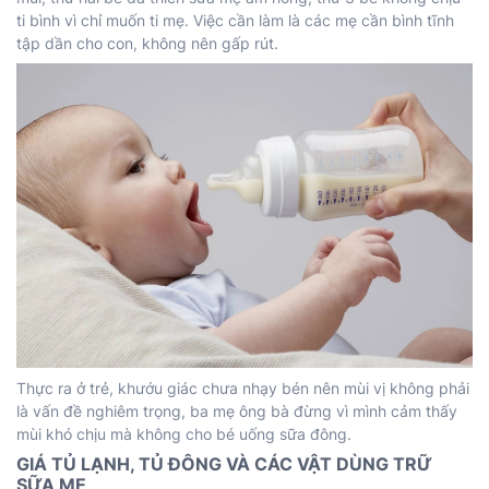
ti bình vì chỉ muốn ti mẹ. Việc cần làm là các mẹ cần bình tĩnh
tập dần cho con, không nên gấp rút.
Thực ra ở trẻ, khướu giác chưa nhạy bén nên mùi vị không phải
là vấn đề nghiêm trọng, ba mẹ ông bà đừng vì mình cảm thấy
mùi khó chịu mà không cho bé uống sữa đông.
GIÁ TỦ LẠNH, TỦ ĐÔNG VÀ CÁC VẬT DÙNG TRỮ
SỮA MẸ