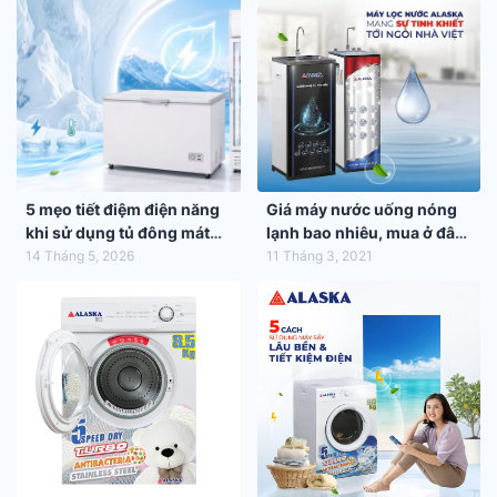
5 mẹo tiết điệm điện năng
Giá máy nước uống nóng
khi sử dụng tủ đông mát
lạnh bao nhiêu, mua ở đâu
trong mùa hè 2026
tốt nhất?
14 Tháng 5, 2026
11 Tháng 3, 2021