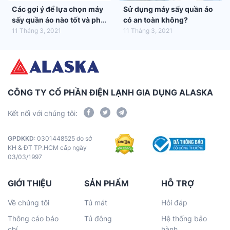
Các gợi ý để lựa chọn máy
Sử dụng máy sấy quần áo
sấy quần áo nào tốt và phù
có an toàn không?
hợp nhất với gia đình bạn
11 Tháng 3, 2021
11 Tháng 3, 2021
CÔNG TY CỔ PHẦN ĐIỆN LẠNH GIA DỤNG ALASKA
Kết nối với chúng tôi:
GPDKKD
: 0301448525 do sở
KH & ĐT TP.HCM cấp ngày
03/03/1997
GIỚI THIỆU
SẢN PHẨM
HỖ TRỢ
Về chúng tôi
Tủ mát
Hỏi đáp
Thông cáo báo
Tủ đông
Hệ thống bảo
chí
hành