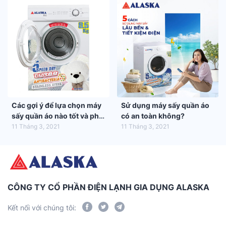
Các gợi ý để lựa chọn máy
Sử dụng máy sấy quần áo
sấy quần áo nào tốt và phù
có an toàn không?
hợp nhất với gia đình bạn
11 Tháng 3, 2021
11 Tháng 3, 2021
CÔNG TY CỔ PHẦN ĐIỆN LẠNH GIA DỤNG ALASKA
Kết nối với chúng tôi: