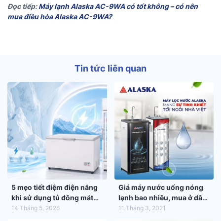
Đọc tiếp:
Máy lạnh Alaska AC-9WA có tốt không – có nên
mua điều hòa Alaska AC-9WA?
Tin tức liên quan
5 mẹo tiết điệm điện năng
Giá máy nước uống nóng
khi sử dụng tủ đông mát
lạnh bao nhiêu, mua ở đâu
trong mùa hè 2026
tốt nhất?
14 Tháng 5, 2026
11 Tháng 3, 2021