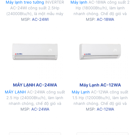
Máy lạnh treo tường
INVERTER
Máy lạnh
AC-18WA công suất 2
AC-24WI công suất 2.5Hp
Hp (18000Btu/h), làm lạnh
(24000Btu/h), là một mẫu máy
nhanh chóng. Chế độ gió và
lạnh hiện đại với thiết kế đẹp
MSP:
AC-24WI
hoạt động đa dạng.
MSP:
AC-18WA
mắt, sang trọng.
MÁY LẠNH AC-24WA
Máy Lạnh AC-12WA
MÁY LẠNH
AC-24WA công suất
Máy Lạnh
AC-12WA công suất
2.5 Hp (24000Btu/h), làm lạnh
1.5 Hp (12000Btu/h), làm lạnh
nhanh chóng, chế độ gió và
nhanh chóng. Chế độ gió và
hoạt động đa dạng.
MSP:
AC-24WA
hoạt động đa dạng.
MSP:
AC-12WA