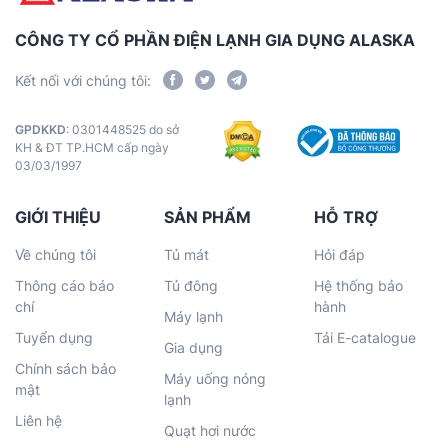
CÔNG TY CỔ PHẦN ĐIỆN LẠNH GIA DỤNG ALASKA
Kết nối với chúng tôi:
GPDKKD
: 0301448525 do sở
KH & ĐT TP.HCM cấp ngày
03/03/1997
GIỚI THIỆU
SẢN PHẨM
HỖ TRỢ
Về chúng tôi
Tủ mát
Hỏi đáp
Thông cáo báo
Tủ đông
Hệ thống bảo
chí
hành
Máy lạnh
Tuyển dụng
Tải E-catalogue
Gia dụng
Chính sách bảo
Máy uống nóng
mật
lạnh
Liên hệ
Quạt hơi nước