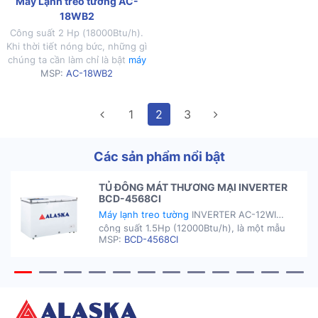
Máy Lạnh treo tường AC-
18WB2
Công suất 2 Hp (18000Btu/h).
Khi thời tiết nóng bức, những gì
chúng ta cần làm chỉ là bật
máy
lạnh
AC-18WBC và tận hưởng
MSP:
AC-18WB2
không gian mát lành mà thiết bị
này mang lại.
1
2
3
Các sản phẩm nổi bật
TỦ ĐÔNG MÁT THƯƠNG MẠI INVERTER
BCD-4568CI
Máy lạnh treo tường
INVERTER AC-12WI
công suất 1.5Hp (12000Btu/h), là một mẫu
MSP:
BCD-4568CI
máy lạnh hiện đại với thiết kế đẹp mắt, sang
trọng.