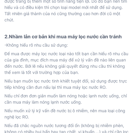
được trang bị thêm một số tính năng tiện lợi. Do đó bạn nên tìm
hiểu và có điều kiện thì chọn loại model mới nhất để sử dụng.
Tất nhiên giá thành của nó cũng thường cao hơn đời cũ một
chút.
2.Nhầm lẫn cơ bản khi mua máy lọc nước cần tránh
-Không hiểu rõ nhu cầu sử dụng:
Để mua được máy lọc nước loại nào tốt bạn cần hiểu rõ nhu cầu
của gia đình, mục đích mua máy để xử lý vấn đề nào liên quan
đến nước. Bởi lẽ nếu không giải quyết đúng nhu cầu thì không
thể xem là tốt với trường hợp của bạn.
Nếu bạn muốn lọc nước tinh khiết tuyệt đối, sử dụng được trực
tiếp không cần đun nấu lại thì mua máy lọc nước RO.
Nếu chỉ đơn đơn giản muốn làm nóng hoặc lạnh nước uống, chỉ
cần mua máy làm nóng lạnh nước uống.
Nếu muốn xử lý kỹ vấn đề nước bị ô nhiễm, nên mua loại công
nghệ lọc RO.
Nếu đã chắc nguồn nước tương đối ổn (không bị nhiễm phèn,
không có nhiều bụi bẩn hay tạp chất, vi khuẩn,…) và chỉ cần lọc