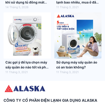
khi sử dụng tủ đông mát
lạnh bao nhiêu, mua ở đâu
trong mùa hè 2026
tốt nhất?
14 Tháng 5, 2026
11 Tháng 3, 2021
Các gợi ý để lựa chọn máy
Sử dụng máy sấy quần áo
sấy quần áo nào tốt và phù
có an toàn không?
hợp nhất với gia đình bạn
11 Tháng 3, 2021
11 Tháng 3, 2021
CÔNG TY CỔ PHẦN ĐIỆN LẠNH GIA DỤNG ALASKA