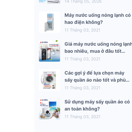
mùa hè 2026
14 Tháng 05, 2026
Máy nước uống nóng lạnh có
hao điện không?
11 Tháng 03, 2021
Giá máy nước uống nóng lạn
bao nhiêu, mua ở đâu tốt
nhất?
11 Tháng 03, 2021
Các gợi ý để lựa chọn máy
sấy quần áo nào tốt và phù
hợp nhất với gia đình bạn
11 Tháng 03, 2021
Sử dụng máy sấy quần áo có
an toàn không?
11 Tháng 03, 2021