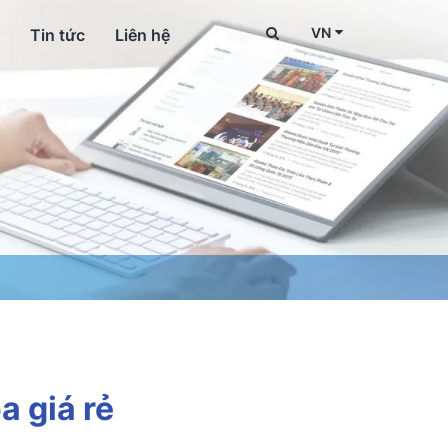
VN
Tin tức
Liên hệ
 giá rẻ