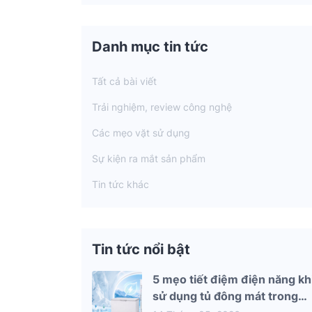
Danh mục tin tức
Tất cả bài viết
Trải nghiệm, review công nghệ
Các mẹo vặt sử dụng
Sự kiện ra mắt sản phẩm
Tin tức khác
Tin tức nổi bật
5 mẹo tiết điệm điện năng kh
sử dụng tủ đông mát trong