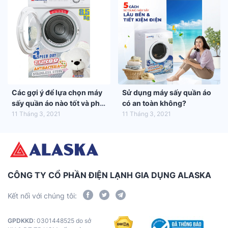
Các gợi ý để lựa chọn máy
Sử dụng máy sấy quần áo
sấy quần áo nào tốt và phù
có an toàn không?
hợp nhất với gia đình bạn
11 Tháng 3, 2021
11 Tháng 3, 2021
CÔNG TY CỔ PHẦN ĐIỆN LẠNH GIA DỤNG ALASKA
Kết nối với chúng tôi:
GPDKKD
: 0301448525 do sở