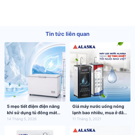
Tin tức liên quan
5 mẹo tiết điệm điện năng
Giá máy nước uống nóng
khi sử dụng tủ đông mát
lạnh bao nhiêu, mua ở đâu
trong mùa hè 2026
tốt nhất?
14 Tháng 5, 2026
11 Tháng 3, 2021